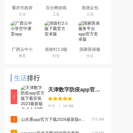
重庆市政府
百分网游戏
美团众包
渝快办app
盒子下载
生活
工具
工具
官方版
2026新版
广西云中小
浙政钉2.0版
国家医保服
学空中课堂
下载官方安
务平台app
教育
社交
生活
app
卓版
官方安卓版
生活
排行
天津数字防疫app官方版下载安装2023最新版本v1.1.10官方版
1
中文 / 54.5M
山东通app官方下载2026最新版v3.3.0官方版
2
575.4M