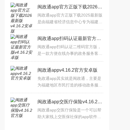
闽政通app官方正版下载2026最新版v4.16.2安卓版
闽政通app官方正版下载2025最新版
是由福建省经济信息中心专为福建省
市民打造的手机健康码生活服务软
件，大家通过闽政通app八闽健康码
闽政通app扫码认证最新官方版v4.16.2安卓版
来生成有效的健康码，安全进
闽政通app扫码认证二维码官方版，
是一款方便在线办事的政务服务客户
端应用。里面的功能非常的丰富，由
于福建部分地区的疫情反弹，这款软
闽政通appv4.16.2官方安卓版
件很好地保证了全民的核酸
免政通app其实就是闽政通，主要是
为福建地区市民打造的移动政务服务
平台，大家可以通过免政通app来更
加方便的办理各种政务。同时还有各
闽政通app交医疗保险v4.16.2官方版
种个人相关的信息，都能通
闽政通app交医疗保险是一个可以帮
助大家线上交医保社保的app软件，
不需要大家到社保局，只要手机下载