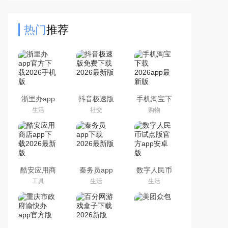
闽政通app，注册认证之后，就能便
捷的手机交医保了，非常的方
热门
推荐
浙里办app
抖音极速版
手机淘宝下
官方下载
免费下载
载2026app
生活
社交
购物
2026手机版
2026最新版
最新版
酷安应用商
秦务员app
数字人民币
店app下载
下载2026最
试点版官方
工具
生活
生活
2026最新版
新版
app安卓版