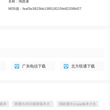
名称：
闽政通
MD5值：
feaf3e3823bb138518215fe82338bf27
广东电信下载
北方联通下载
有版本
商通办2023最新版本大
闽政通办公app版本大全