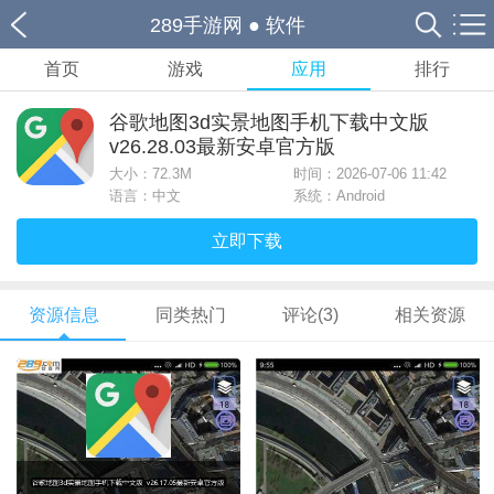
289手游网
●
软件
首页
游戏
应用
排行
谷歌地图3d实景地图手机下载中文版
v26.28.03最新安卓官方版
大小：
72.3M
时间：2026-07-06 11:42
语言：中文
系统：Android
立即下载
资源信息
同类热门
评论(3)
相关资源