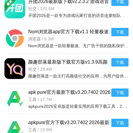
开团2026最新版下载v2.2.3.2 游戏语音
下载
连麦组队开黑交友上分
社交
/
133.5M
开团2026是一款专为游戏玩家打造的语音连麦组队开黑交友软件，支持实时语音沟通、一键组队、战绩查询、游戏
Nom浏览器app官方下载v1.1 轻量极速
下载
无广告隐私浏览器
浏览器
/
5.3M
Nom浏览器是一款轻量极速、无广告干扰的隐私保护浏览器，专为注重安全和流畅上网体验的用户设计。内置防追踪
颜趣部落最新版下载官方版v1.3.9高颜
下载
值社交
社交
/
29.4M
颜趣部落是一款主打高颜值社交的应用，为用户提供纯净、真实的交友环境。通过智能匹配和丰富互动玩法，让用
apk pure官方最新下载v3.20.7402 2026
下载
安卓版
工具
/
17.7M
apkpure2026安卓版是轻量实用的应用下载工具，2.5MB小体积省空间与电量。无需Root、谷歌账号，一键下载更新
apkpure官方下载v3.20.7402 2026最新
下载
安卓版
工具
/
19.9M