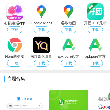
心跳邂逅app
Google Maps
谷歌地图
开团2026最新
官方下载
谷歌地图
google maps
版下载
下载
下载
下载
下载
app2026最新
下载安装最新
版下载安装
版
Nom浏览器
颜趣部落最新
apk pure官方
apkpure官方
app官方下载
版下载官方版
最新下载
下载
下载
下载
下载
下载
专题合集