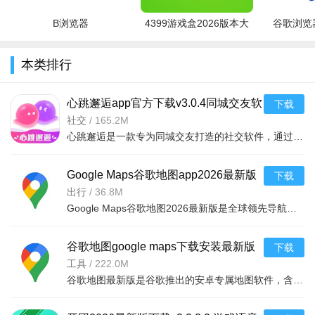
B浏览器
4399游戏盒2026版本大
谷歌浏览器
全
本类排行
心跳邂逅app官方下载v3.0.4同城交友软
下载
件
社交
/
165.2M
心跳邂逅是一款专为同城交友打造的社交软件，通过兴趣匹配、实时定位等功能，帮助用户快速结识附近的朋友，
Google Maps谷歌地图app2026最新版
下载
下载安装v26.28.03中文版
出行
/
36.8M
4、当我们切换2D/3D模式 3D模式可以进入观看360°全景照
Google Maps谷歌地图2026最新版是全球领先导航与生活服务平台，覆盖220+国家地区，整合卫星影像、3D实景等多
片 点击圆圈图片可以进入观看全世界Google地球用户上传的实
景照片；
谷歌地图google maps下载安装最新版
下载
v26.28.03最新版
工具
/
222.0M
谷歌地图最新版是谷歌推出的安卓专属地图软件，含220国精确地图，支持多接入方式。亮点有实时路况、自动重选