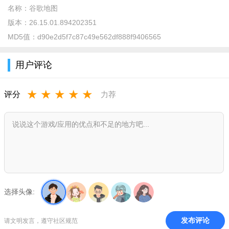
名称：
谷歌地图
版本：
26.15.01.894202351
MD5值：
d90e2d5f7c87c49e562df888f9406565
用户评论
★
★
★
★
★
评分
力荐
选择头像:
2、启动Google地球，滑动、伸缩地球或点击左上角的☰ 根据
菜单栏搜索你想去的任何地方吧；
发布评论
请文明发言，遵守社区规范