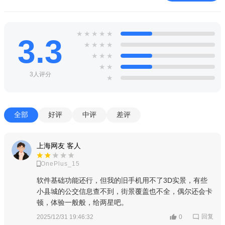
★
★
★
★
★
3.3
★
★
★
★
★
★
★
★
★
3人评分
★
全部
好评
中评
差评
上海网友 客人
OnePlus_15
软件基础功能还行，但我的旧手机用不了3D实景，有些
小县城的公交信息查不到，街景覆盖也不全，偶尔还会卡
顿，体验一般般，给两星吧。
回复
2025/12/31 19:46:32
0