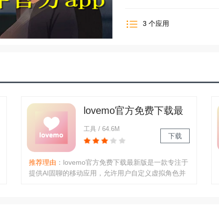
3
个应用
lovemo官方免费下载最
件
新版
工具 / 64.6M
下载
推荐理由
：lovemo官方免费下载最新版是一款专注于
提供AI固聊的移动应用，允许用户自定义虚拟角色并
进行自然对话，旨在提供个性化陪伴和社交支持，用
户可自由设定AI角色的外貌、性格和背景，打造独一
无二的聊天伙伴，满足个性化需求。‌‌提供多种角色类
型（如闺蜜、..