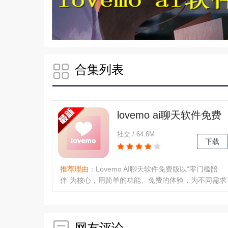
合集列表
lovemo ai聊天软件免费
版下载虚拟角色扮演软
社交 / 64.6M
下载
推荐理由
：Lovemo AI聊天软件免费版以“零门槛陪
伴”为核心，用简单的功能、免费的体验，为不同需求
的用户提供贴心AI互动，无论是日常解闷、获取小建
议，还是轻度创意辅助，都能快速满足，是一款轻量
化且实用的免费智能聊天工具。..
网友评论