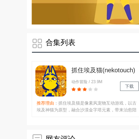
合集列表
抓住埃及猫(nekotouch)
手机版下载安卓免费版
动作冒险 / 23.9M
下载
推荐理由
：抓住埃及猫是像素风宠物互动游戏，以古
埃及神猫为原型，融合沙漠金字塔元素，带来治愈陪
伴。触摸喂食解锁萌态，导出高清壁纸；支持AR社
区、多人互动，可自由装饰猫房，学习古埃及猫文
化。操作简单，剧情声优加持，进度随时保存，轻松
解压。..
网友评论