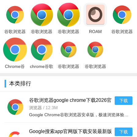
验最安全的上网冲浪，同时谷歌浏..
谷歌浏览器
谷歌浏览器
谷歌浏览器
ROAM
谷歌浏览器
google
下载安装(手
手机版
MD(Pink)星
app安卓官
chrome下载
机安卓版)官
(Chrome)v151.0.7922.6
际莫奈粉色
方手机版
2026官方版
方下载20
安卓
版软件官方
v151.0.7922.
v15
下载安
Chrome谷
chrome谷歌
谷歌浏览器
谷歌浏览器
歌浏览器更
浏览器下载
手机版下载
2026年安卓
新器 绿色版
手机版安卓
2026最新版
手机官方版
本类排行
v151.0.7922
2026最新版
v151.0.792
v151.0.792
谷歌浏览器google chrome下载2026官
下载
方版v151.0.7922.29 2026安卓浏览器绿
浏览器
/
12.3M
Google Chrome谷歌浏览器安卓版，极速浏览体验，同步书签密码，稳定安全，支持扩展插件，适配安卓手机平板，
色版
Google搜索app官网版下载安装最新版
下载