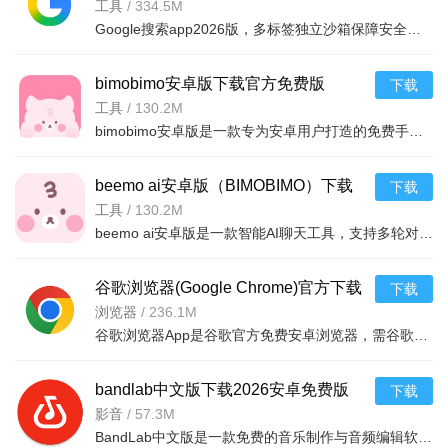
2026v17.41.13安卓版
工具
/
334.5M
Google搜索app2026版，多标签独立沙箱保障安全稳定，PR评级优先推送优质信息，收录更新高效及时。界面简约美
bimobimo安卓版下载官方免费版
下载
谷歌浏览器怎么同步书签？
v2.50.5最新安卓版
工具
/
130.2M
bimobimo安卓版是一款专为安卓用户打造的免费手机管理工具，集文件管理、应用清理、内存优化于一体，帮助用
打开Chrome，点击右上角三点菜单，选择“设置”->“同步和
Google服务”，登录你的谷歌账号，开启“同步”开关即可自动同步
beemo ai安卓版（BIMOBIMO）下载
下载
书签、密码、历史记录等。注意：国内网络可能需要使用加速工
2026官方免费版v2.50.5 2026官方免费
工具
/
130.2M
具才能正常连接谷歌服务器。
beemo ai安卓版是一款智能AI聊天工具，支持多轮对话、创意写作和语音交互，安卓手机免费下载使用，提升你的
版
Chrome安卓版怎么开启暗黑模式？
谷歌浏览器(Google Chrome)官方下载
下载
进入Chrome设置，找到“主题”选项，选择“暗色主题”即可。也
2026最新版v151.0.7922.29手机版
浏览器
/
236.1M
可设置为跟随系统主题。部分旧版本需在chrome://flags中搜
谷歌浏览器App是谷歌官方免费安卓浏览器，需谷歌框架运行，版本v138，适配多国语言。主打极速加载、安全防护
索“dark”相关实验项开启。
谷歌浏览器如何安装扩展插件？
bandlab中文版下载2026安卓免费版
下载
v11.28.2 2026安卓免费版
影音
/
57.3M
安卓版Chrome仅支持部分扩展，需先在地址栏输入
BandLab中文版是一款免费的音乐制作与音频编辑软件，支持安卓手机，提供多轨混音、乐器录制、节拍制作等功能