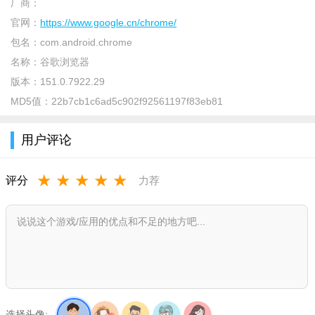
厂商：
官网：
https://www.google.cn/chrome/
包名：
com.android.chrome
名称：
谷歌浏览器
版本：
151.0.7922.29
MD5值：
22b7cb1c6ad5c902f92561197f83eb81
用户评论
★
★
★
★
★
评分
力荐
主要功能与特色亮点
极速浏览：采用先进渲染技术，网页瞬间加载，流畅滚动。
跨设备同步：一键同步书签、密码、历史记录，随时随地继
续未完成的浏览。
安全保护：自动拦截恶意网站与危险下载，沙盒技术隔离每
选择头像: