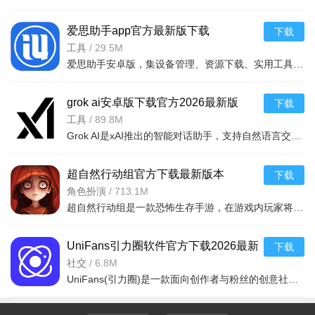
chrome://flags，启用“Extensions Menu”实验功能。重启后访问
Chrome Web Store安装兼容的扩展。注意：非官方扩展可能存在
爱思助手app官方最新版下载
下载
安全风险。
2026v1.22.2安卓版
工具
/
29.5M
爱思助手安卓版，集设备管理、资源下载、实用工具于一体，专注安卓优化。亮点在于远程控制功能，随时随地便
grok ai安卓版下载官方2026最新版
下载
v1.2.10最新版
工具
/
89.8M
Grok AI是xAI推出的智能对话助手，支持自然语言交互、实时信息查询与创意生成。安卓版适配手机平板，免费使
超自然行动组官方下载最新版本
下载
2026v1.31.17.001最新版
角色扮演
/
713.1M
超自然行动组是一款恐怖生存手游，在游戏内玩家将化身超自然公司员工，可选择单人探险或与3名队友组建4人小
UniFans引力圈软件官方下载2026最新
下载
版v26070915安卓版
社交
/
6.8M
UniFans(引力圈)是一款面向创作者与粉丝的创意社区与变现平台，有原创内容分享与变现功能，覆盖同人小说、漫