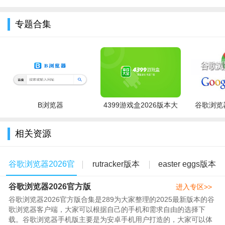
Chrome)官方
卓免费版
载2026
最新版
小编推荐同类软件
下载2026最新
专题合集
软件名称
推荐星级
功能优势
版
Firefox 火狐浏览器
注重隐私，支持跟踪保护
★★★★☆
与Windows深度集成，内置
★★★★★
Microsoft Edge
Copilot
Opera 浏览器
内置免费VPN，广告拦截
★★★★☆
B浏览器
4399游戏盒2026版本大
谷歌浏览器
极速隐私，自动屏蔽广告追
Brave 浏览器
★★★★★
全
踪
相关资源
UC浏览器
省流量快，视频下载方便
★★★★
Chrome历史版本
经典稳定，兼容老旧设备
★★★★★
谷歌浏览器2026官
rutracker版本
easter eggs版本
谷歌浏览器2026官方版
方版
大全
大全
进入专区>>
谷歌浏览器2026官方版合集是289为大家整理的2025最新版本的谷
歌浏览器客户端，大家可以根据自己的手机和需求自由的选择下
载。谷歌浏览器手机版主要是为安卓手机用户打造的，大家可以体