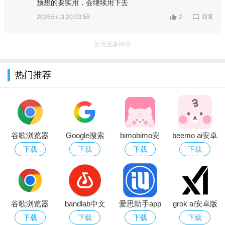
提升加载速度；启用省流量模式，在数据网络下可节省50%流
预想的要实用，会继续用下去
量。
回复
2026/5/13 20:03:58
2
优化技巧：
在地址栏输入chrome://flags，可开启实验性功能，如
并行下载、平滑滚动等，但需谨慎操作。
暂无更多评论
温馨提示：
定期清理缓存（设置-隐私和安全-清除浏览数据），
避免占用过多存储空间；安装扩展时注意权限，不要授予不必要
热门推荐
的敏感权限。
闪退卡顿解决：
若出现闪退，先尝试清除应用数据或重新安装；
卡顿可关闭后台不用的标签页，或关闭硬件加速
（chrome://settings/system）。
谷歌浏览器
Google搜索
bimobimo安
beemo ai安卓
黑屏报错处理：
黑屏通常是由于显卡驱动兼容问题，尝试更新系
google
app官网版下
卓版下载官方
版
下载
下载
下载
下载
统WebView或重启手机；若提示“无法加载网页”，检查网络代理
chrome下载
载安装最新版
免费版
（BIMOBIMO
设置或关闭VPN。
2026官方版
2026
下载2026官方
基础注意：
安卓设备需Android 7.0及以上系统；安装时若提示“解
免费版
析包错误”，请重新下载完整APK；建议将Chrome设为默认浏览
谷歌浏览器
bandlab中文
爱思助手app
grok ai安卓版
器，以获得更好体验。
(Google
版下载2026安
官方最新版下
下载官方2026
下载
下载
下载
下载