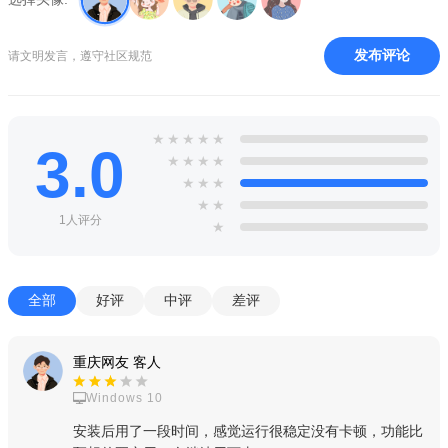
个标签页。
扩展支持：安卓版可通过Chrome Web Store安装部分扩展，
发布评论
请文明发言，遵守社区规范
增强浏览器功能。
省流量模式：压缩网页数据，节省流量消耗，适合移动网络
环境。
★
★
★
★
★
3.0
★
★
★
★
暗黑模式：跟随系统或手动开启，夜间浏览更护眼。
★
★
★
★
★
内置翻译：一键翻译外文网页，支持103种语言。
1人评分
★
使用指南
高危避坑：
请务必从官网或可信渠道下载Chrome APK，避免
全部
好评
中评
差评
安装恶意修改版导致隐私泄露。
强制操作：
首次使用建议登录谷歌账号，否则无法使用同步功
重庆网友 客人
能；如遇同步失败，请检查网络是否可访问谷歌服务（必要时开
启加速器）。
Windows 10
优化技巧：
进入设置-网站设置，可关闭JavaScript或广告拦截，
安装后用了一段时间，感觉运行很稳定没有卡顿，功能比