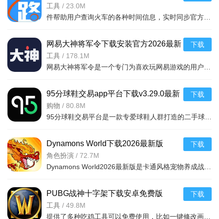
v5.2.8.20260410安卓版
工具
/
23.0M
件帮助用户查询火车的各种时间信息，实时同步官方行车数据，及时的提供车辆数据，确保用户正常使用，提供便捷的充值通道和专用的抢票通道，出票速度快，付款及出票，极速抢票，各种
网易大神将军令下载安装官方2026最新
下载
版v4.15.0安卓版
工具
/
178.1M
网易大神将军令是一个专门为喜欢玩网易游戏的用户打造的手机应用工具，为用户提供了最丰富的功能，里面能够为用户提供游戏攻略，游戏工具，游戏账户交易，改密码，升级服务等等，让广大的网易玩家能够放心的去玩游戏
95分球鞋交易app平台下载v3.29.0最新
下载
版
购物
/
80.8M
软件介绍
95分球鞋交易平台是一款专爱球鞋人群打造的二手球鞋交易平台，超多大牌保真的球鞋和潮流服饰。非常多的潮流达人的购物专场。平台不仅有着平台的专业鉴定，而且还有各种保障机制让用户们对交易更加满意。有需要的朋
核心定位：作为一款轻量化智能聊天工具，以“精准响应+多场
景适配”为核心，依托先进的自然语言处理技术，为用户提供即
Dynamons World下载2026最新版
下载
时、贴心的对话服务，无论是日常闲聊、问题咨询还是创意生
v1.12.62 安卓版
角色扮演
/
72.7M
Dynamons World2026最新版是卡通风格宠物养成战斗RPG手游，可免费获取皮卡丘、裂空座等神兽。玩法类似精灵宝可梦，能捕捉训练宝可梦，需考虑属性相克策略。支持实时PVP对战、世界BOSS超
成，都能通过高效交互满足需求，是用户的智能聊天助手。
技术特色：采用优化的AI模型，支持多轮对话上下文理解，能
PUBG战神十字架下载安卓免费版
下载
精准捕捉用户意图，输出逻辑清晰、贴合需求的回复；同时不断
v7.68.0安卓免费版
工具
/
49.8M
迭代训练数据，提升对专业领域知识、生活常识等内容的覆盖
提供了多种吃鸡工具可以免费使用，比如一键修改画质，调节游戏的各种参数，还可以提供一些其他实用功能，比如快速清理手机内存、手机加速等，优化手机性能，提供更流畅的游戏体验，