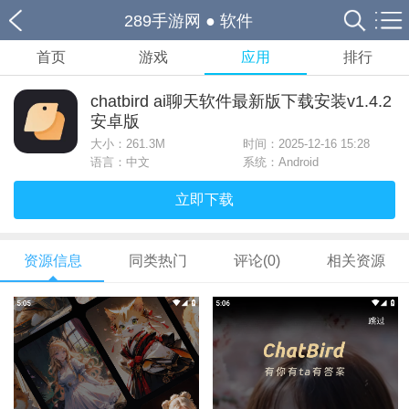
289手游网
●
软件
首页
游戏
应用
排行
chatbird ai聊天软件最新版下载安装v1.4.2
安卓版
大小：
261.3M
时间：2025-12-16 15:28
语言：中文
系统：Android
立即下载
资源信息
同类热门
评论(0)
相关资源