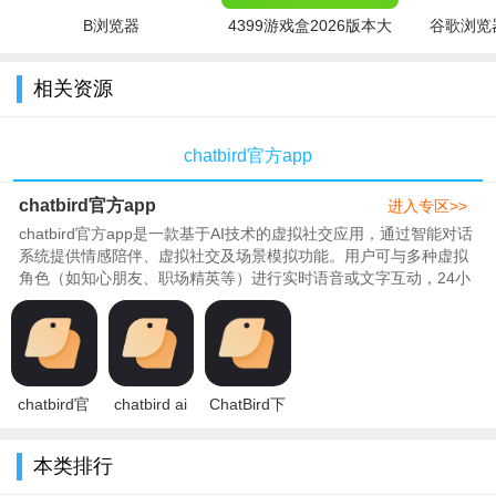
B浏览器
4399游戏盒2026版本大
谷歌浏览器
全
相关资源
chatbird官方app
chatbird官方app
进入专区>>
chatbird官方app是一款基于AI技术的虚拟社交应用，通过智能对话
系统提供情感陪伴、虚拟社交及场景模拟功能。用户可与多种虚拟
角色（如知心朋友、职场精英等）进行实时语音或文字互动，24小
时即时响应，支持与不同人设的虚拟角色对话，涵盖情感倾诉、日
常闲聊等场景，用户可自定义角色形象（如发型、性别、性格）并
建立情感连接。与虚拟人共同经历生活、职场等场景，帮助用户预
演解决方案或释放压力，支持多轮对话上..
chatbird官
chatbird ai
ChatBird下
然后用户们可以与自己喜欢的AI虚拟人聊天互动，体验虚拟剧
方下载安卓
聊天软件最
载2024最新
免费版
新版下载安
版v1.0 官方
情扮演的乐趣
本类排行
v1.4.0最新
装v1.4.2安
版
安卓版
卓版