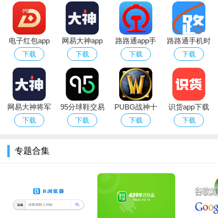
电子红包app
网易大神app
路路通app手
路路通手机时
用户们可以选择自己喜欢的虚拟聊天圈子，然后点击“进圈聊
官方版
华为版下载官
机版
刻表app官方
下载
下载
下载
下载
天”
方最新版
安卓版
网易大神将军
95分球鞋交易
PUBG战神十
识货app下载
令下载安装官
app平台下载
字架下载安卓
官方正版最新
下载
下载
下载
下载
方2026最新版
免费版
版本
专题合集