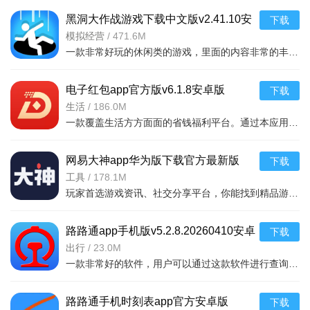
黑洞大作战游戏下载中文版v2.41.10安
下载
卓版
模拟经营
/
471.6M
一款非常好玩的休闲类的游戏，里面的内容非常的丰富，你还可以看到很多不同的竞技战斗等等，吃掉对手，绝地求生，开个坑，发展靠吞。大坑吞小坑，生存靠努力。作为一个黑洞，你可以吞噬一
电子红包app官方版v6.1.8安卓版
下载
生活
/
186.0M
一款覆盖生活方方面面的省钱福利平台。通过本应用您可以在线领取多种消费红包，只要完成在平台上消费就能获取相应的福利红包。平台可消费渠道非常多，比如加油充电、缴纳话费电费、购买火车票
网易大神app华为版下载官方最新版
下载
v4.15.0华为版
工具
/
178.1M
玩家首选游戏资讯、社交分享平台，你能找到精品游戏资源，可以与其他玩家交流游戏技巧，还可以向大神学习经验，游戏成长材料、定制礼包每日领，游戏进阶快人一步，独家定制游戏
路路通app手机版v5.2.8.20260410安卓
下载
版
出行
/
23.0M
一款非常好的软件，用户可以通过这款软件进行查询列车时刻站点，支持多功能搜索，功能强大，还可以在上面查询余票，这款软件安全无广告，可以说是一款非常好的软件，并且结果是非常准确的，感兴
路路通手机时刻表app官方安卓版
下载