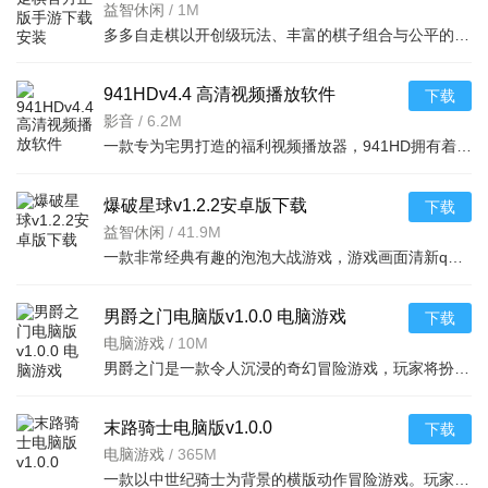
v2.41.2官方版
益智休闲
/
1M
多多自走棋以开创级玩法、丰富的棋子组合与公平的竞技环境，成为自走棋品类的经典之作，每一局都能带来全新
941HDv4.4 高清视频播放软件
下载
影音
/
6.2M
一款专为宅男打造的福利视频播放器，941HD拥有着非常多的视频资源，国内外经典的影视剧都可以找到，
爆破星球v1.2.2安卓版下载
下载
益智休闲
/
41.9M
一款非常经典有趣的泡泡大战游戏，游戏画面清新q萌，操作简单，下面289小编就给大家带来爆破星球
男爵之门电脑版v1.0.0 电脑游戏
下载
电脑游戏
/
10M
男爵之门是一款令人沉浸的奇幻冒险游戏，玩家将扮演一位勇敢的男爵，踏上探索神秘之门的旅程。游戏背景设定
末路骑士电脑版v1.0.0
下载
电脑游戏
/
365M
一款以中世纪骑士为背景的横版动作冒险游戏。玩家将操控末路骑士，在黑暗森林、废弃城堡、