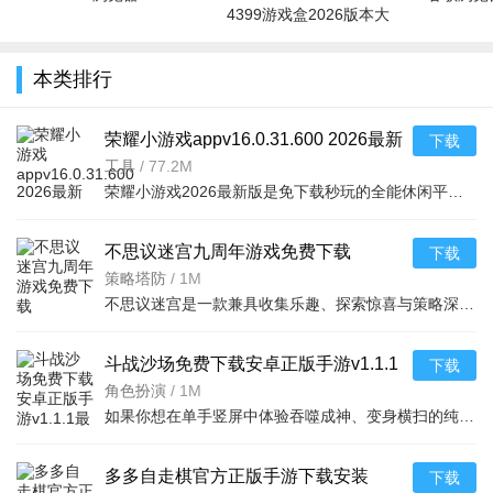
4399游戏盒2026版本大
全
本类排行
荣耀小游戏appv16.0.31.600 2026最新
下载
版
工具
/
77.2M
荣耀小游戏2026最新版是免下载秒玩的全能休闲平台，汇聚竞技、益智等多元玩法与单人组队模式，省内存。云存
不思议迷宫九周年游戏免费下载
下载
v0.8.260721.05-0.0.4九游版
策略塔防
/
1M
不思议迷宫是一款兼具收集乐趣、探索惊喜与策略深度的休闲Roguelike手游，以300+冈布奥多元收集、不靠脸抽卡
斗战沙场免费下载安卓正版手游v1.1.1
下载
最新版
角色扮演
/
1M
如果你想在单手竖屏中体验吞噬成神、变身横扫的纯粹传奇快感，《斗战沙场》以“单职业竖版、吞噬变身、零氪
多多自走棋官方正版手游下载安装
下载