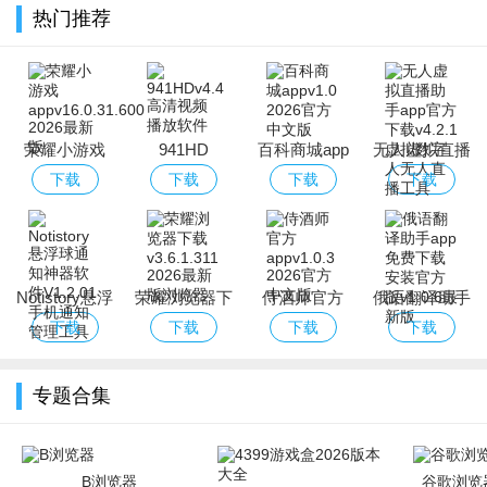
热门推荐
荣耀小游戏
941HD
百科商城app
无人虚拟直播
app
助手app官方
下载
下载
下载
下载
下载
Notistory悬浮
荣耀浏览器下
侍酒师官方
俄语翻译助手
球通知神器软
载
app
app免费下载
下载
下载
下载
下载
件
安装官方版
专题合集
B浏览器
谷歌浏览器