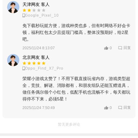
天津网友 客人
Google_Pixel_10
免下载秒玩挺方便，游戏种类也多，但有时网络不好会卡
顿，福利红包太少且提现门槛高，整体没预期好，给2星
吧。
回复
2025/11/24 8:13:07
0
北京网友 客人
Oppo_Find_X7_Pro
荣耀小游戏太赞了！不用下载直接玩省内存，游戏类型超
全，竞技、解谜、消除都有，和朋友组队还能互赠道具，
做任务偶尔领个小红包，低配手机也流畅不卡，每天都玩
得停不下来，必须5星！
回复
2025/11/24 7:50:49
0
暂无更多评论