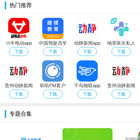
安全检测与管理控制功能：内置多重安全检测机制，扫描快
热门推荐
应用恶意行为与漏洞，提供权限精细化管理；支持快应用唤起开
关设置，可一键禁止或允许特定快应用跳转，避免误触与信息泄
露。
软件亮点
小牛电动app
中国驾驶员学
动静新闻app
纳里医生私人
下载2026最新
习网官方(继
下载2026最新
诊所app
下载
下载
下载
下载
极致轻量化与高效体验：核心亮点是免安装即用，启动速度
版
续教育)app
版
比传统应用快5倍以上，占用空间仅为传统应用的1/10，大幅降低
设备资源消耗，适合低内存、低存储机型用户。
生态深度整合与便捷性：作为荣耀系统级应用框架，与荣耀
贵州动静新闻
听听FM客户
千鸟物联app
贵州动静新闻
设备硬件、系统功能深度适配，快应用可调用摄像头、定位等原
app下载客户
端
免费下载安装
app下载手机
下载
下载
下载
下载
生硬件能力，且通过多系统入口触达，使用便捷高效。
端2026最新版
2026最新版本
最新版
安全可靠与自主可控：从快应用上架到运行全流程安全检
专题合集
测，保障应用安全；用户可自主管理快应用唤起权限，灵活控制
使用场景，兼顾便捷性与隐私安全，提升使用安全感。