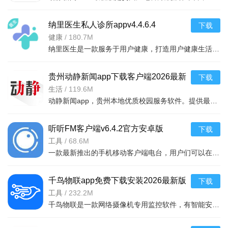
纳里医生私人诊所appv4.4.6.4
下载
健康
/
180.7M
纳里医生是一款服务于用户健康，打造用户健康生活的移动app。是用户没得私人云诊所。与医生实时交流，让他们
贵州动静新闻app下载客户端2026最新
下载
版v8.6.2官方最新安卓版
生活
/
119.6M
动静新闻app，贵州本地优质校园服务软件。提供最新本土新闻、生活便民服务及教育资源，包括空中课堂直播学习
听听FM客户端v6.4.2官方安卓版
下载
工具
/
68.6M
一款最新推出的手机移动客户端电台，用户们可以在这里收听到很多的音频栏目，音频资源，音乐
千鸟物联app免费下载安装2026最新版
下载
本v7.0.0手机版
工具
/
232.2M
千鸟物联是一款网络摄像机专用监控软件，有智能安防与远程照看的功能，无需复杂配置，即插即用，用户通过手