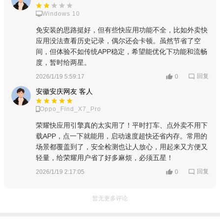
免安装应用资源内容：整合出行、娱乐、生活等200+高频场
Windows 10
景快应用资源，包含购票、外卖、打车等日常服务，支持快应用
免安装的思路挺好，但有些快应用功能不全，比如外卖快
分类展示与精准搜索，无需下载安装即可使用完整功能。
应用没法查看历史记录，偶尔还会卡顿。虽然节省了空
间，但体验不如传统APP稳定，希望能优化下功能和流畅
安全与权限管理内容：公示快应用安全检测机制与权限调用
度，暂时给两星。
规则，提供快应用唤起管理、隐私保护说明，明确用户数据使用
回复
2026/1/19 5:59:17
0
规范，保障使用过程中的信息安全与隐私权益。
安徽安庆网友 客人
软件功能
Oppo_Find_X7_Pro
秒级启动与免安装运行功能：优化底层运行机制，实现快应
荣耀快应用引擎真的太实用了！平时打车、点外卖不用下
用秒级启动，无需下载传统APP安装包，即点即用，减少存储空
载APP，点一下就能用，启动速度超快还省内存。常用的
间占用，同时支持快应用快捷方式创建，方便快速访问。
场景都覆盖到了，安全检测也让人放心，用起来又方便又
轻量，给荣耀用户省了好多麻烦，必须五星！
资源优化与生态协同功能：AI智能调度CPU、内存资源，降
回复
2026/1/19 2:17:05
0
低快应用运行功耗，实现省电省流量；深度整合荣耀生态，支持
负一屏、智慧搜索等系统入口唤醒快应用，与荣耀应用市场、云
暂无更多评论
服务等无缝协同。