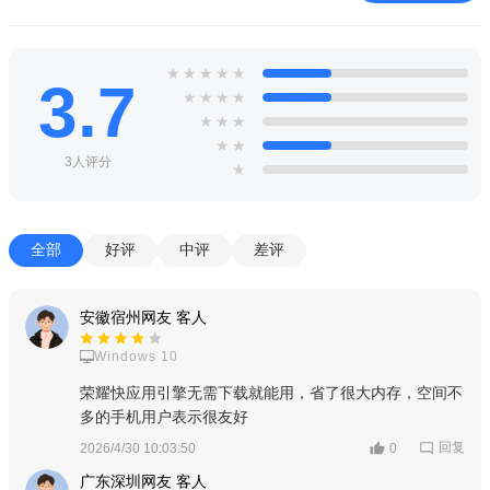
★
★
★
★
★
3.7
★
★
★
★
★
★
★
★
★
3人评分
★
全部
好评
中评
差评
安徽宿州网友 客人
Windows 10
软件内容
荣耀快应用引擎无需下载就能用，省了很大内存，空间不
基础运行框架内容：内置快应用运行核心组件，提供原生渲
多的手机用户表示很友好
染引擎与系统级适配接口，支持主流快应用开发标准，保障各类
回复
2026/4/30 10:03:50
0
快应用稳定运行，适配荣耀全系列机型与MagicUI系统版本。
广东深圳网友 客人