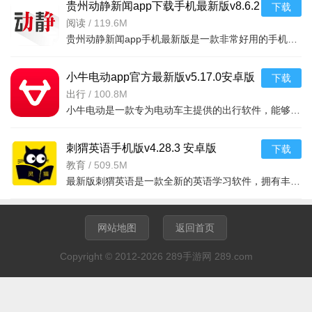
贵州动静新闻app下载手机最新版v8.6.2
下载
官方版
阅读
/
119.6M
贵州动静新闻app手机最新版是一款非常好用的手机智能阅读新闻资讯软件，专注贵州地区，融合贵州本地几乎所有
小牛电动app官方最新版v5.17.0安卓版
下载
出行
/
100.8M
小牛电动是一款专为电动车主提供的出行软件，能够非常准确的获取车辆的定位，以及了解电量状况，随时提供一
刺猬英语手机版v4.28.3 安卓版
下载
教育
/
509.5M
最新版刺猬英语是一款全新的英语学习软件，拥有丰富的课程资源供大家学习。它还根据阅读、听力和词汇等不同
网站地图
返回首页
Copyright © 2012-2026 289手游网 289.com