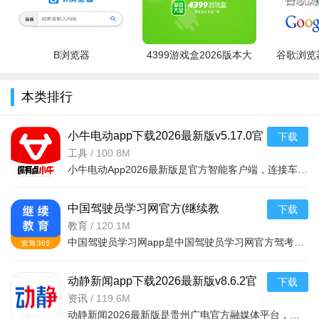
B浏览器
4399游戏盒2026版本大
谷歌浏览器
全
本类排行
小牛电动app下载2026最新版v5.17.0官
下载
方版
工具
/
100.8M
小牛电动App2026最新版是官方智能客户端，连接车辆可查车况、安防定位、远程操控。全流程服务覆盖收车用车，
中国驾驶员学习网官方(继续教
下载
育)appV2.8.95安卓版
教育
/
120.1M
中国驾驶员学习网app是中国驾驶员学习网官方驾考题库平台，提供2019最新网约车考试题库、驾考题库、全真模拟
动静新闻app下载2026最新版v8.6.2官
下载
方版
资讯
/
119.6M
动静新闻2026最新版是贵州广电官方融媒体平台，整合本土多源信息，以图文音视频呈现时政民生内容。搭建政企