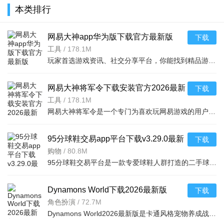
游戏(Alien
本类排行
Invasion)v3.0.45
最新版
网易大神app华为版下载官方最新版
下载
v4.15.0华为版
工具
/
178.1M
玩家首选游戏资讯、社交分享平台，你能找到精品游戏资源，可以与其他玩家交流游戏技巧，还可以向大神学习经验，游戏成长材料、定制礼包每日领，游戏进阶快人一步，独家定制游戏
网易大神将军令下载安装官方2026最新
下载
版v4.15.0安卓版
工具
/
178.1M
网易大神将军令是一个专门为喜欢玩网易游戏的用户打造的手机应用工具，为用户提供了最丰富的功能，里面能够为用户提供游戏攻略，游戏工具，游戏账户交易，改密码，升级服务等等，让广大的网易玩家能够放心的去玩游戏
95分球鞋交易app平台下载v3.29.0最新
下载
版
购物
/
80.8M
95分球鞋交易平台是一款专爱球鞋人群打造的二手球鞋交易平台，超多大牌保真的球鞋和潮流服饰。非常多的潮流达人的购物专场。平台不仅有着平台的专业鉴定，而且还有各种保障机制让用户们对交易更加满意。有需要的朋
Dynamons World下载2026最新版
下载
v1.12.62 安卓版
角色扮演
/
72.7M
Dynamons World2026最新版是卡通风格宠物养成战斗RPG手游，可免费获取皮卡丘、裂空座等神兽。玩法类似精灵宝可梦，能捕捉训练宝可梦，需考虑属性相克策略。支持实时PVP对战、世界BOSS超