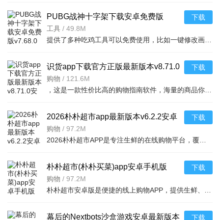
PUBG战神十字架下载安卓免费版
下载
v7.68.0安卓免费版
工具
/
49.8M
提供了多种吃鸡工具可以免费使用，比如一键修改画质，调节游戏的各种参数，还可以提供一些其他实用功能，比如快速清理手机内存、手机加速等，优化手机性能，提供更流畅的游戏体验，
识货app下载官方正版最新版本v8.71.0
下载
安卓版
购物
/
121.6M
，这是一款性价比高的购物指南软件，海量的商品你都是可以选择的，用户可以看到很多的优惠的商品内容，各种正版资源可以在这里下载，由识货专业鉴别功能帮助你甄别，十分专业安全，需
2026朴朴超市app最新版本v6.2.2安卓
下载
最新版
购物
/
97.2M
2026朴朴超市APP是专注生鲜的在线购物平台，覆盖多城，30分钟极速配送。品类丰富含生鲜、日用品等，万款产品品质保障，天天特价月月大促。新人首单免邮送100元红包，更有秒杀、优惠券、秒付功能，冷链锁
朴朴超市(朴朴买菜)app安卓手机版
下载
v6.2.2安卓版
购物
/
97.2M
朴朴超市安卓版是便捷的线上购物APP，提供生鲜、日用等万款品质商品，每日特价、月月大促，新人首单免邮还送100元红包。支持30分钟闪电送达多区域，秒付通道结账快，更有完善售后保障，满足日常需求，轻松享
幕后的Nextbots沙盒游戏安卓最新版本
下载