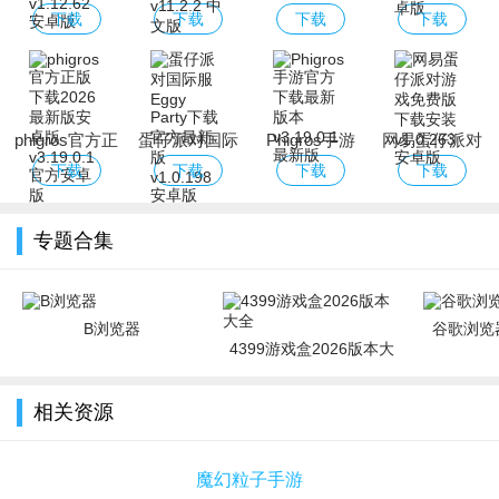
World下载
Nextbots沙盒
版
经典版下载安
下载
下载
下载
下载
2026最新版
游戏安卓最新
装免费
版本
phigros官方正
蛋仔派对国际
Phigros手游
网易蛋仔派对
版下载2026最
服Eggy Party
官方下载最新
游戏免费版下
下载
下载
下载
下载
新版安卓版
下载官方最新
版本
载安装
版
专题合集
B浏览器
谷歌浏览器
4399游戏盒2026版本大
全
相关资源
魔幻粒子手游