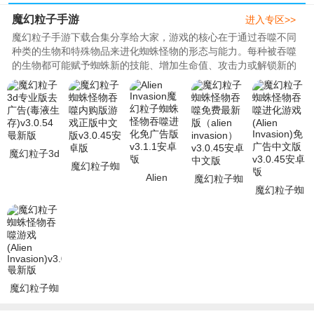
魔幻粒子手游
进入专区>>
魔幻粒子手游下载合集分享给大家，游戏的核心在于通过吞噬不同
种类的生物和特殊物品来进化蜘蛛怪物的形态与能力。每种被吞噬
的生物都可能赋予蜘蛛新的技能、增加生命值、攻击力或解锁新的
移动方式（如飞行、潜水等）。玩家需要策略性地选择吞噬对象，
以最大化角色的成长。..
魔幻粒子3d
魔幻粒子蜘
专业版去广
Alien
魔幻粒子蜘
蛛怪物吞噬
告(毒液生
魔幻粒子蜘
Invasion魔
蛛怪物吞噬
内购版游戏
存)v3.0.54
蛛怪物吞噬
幻粒子蜘蛛
免费最新版
正版中文版
最新版
进化游戏
怪物吞噬进
（alien
v3.0.45安卓
(Alien
化免广告版
invasion）
版
Invasion)免
v3.1.1安卓
v3.0.45安卓
广告中文版
版
v3.0
魔幻粒子蜘
蛛怪物吞噬