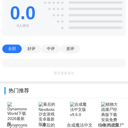
★
★
★
★
★
0.0
★
★
★
★
★
★
★
★
★
0人评分
★
全部
好评
中评
差评
暂无更多评论
热门推荐
Dynamons
幕后的
合成魔法中文
植物大战僵尸