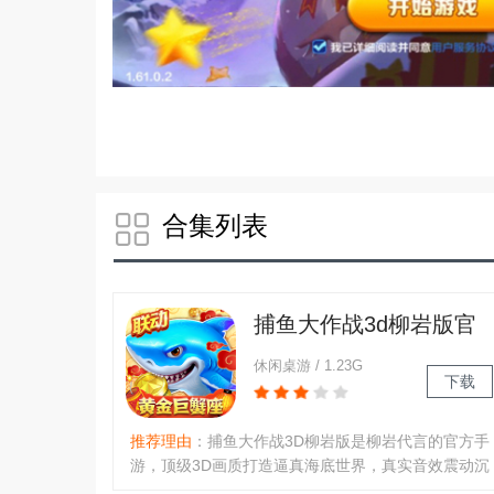
合集列表
捕鱼大作战3d柳岩版官
方手游
休闲桌游 / 1.23G
下载
推荐理由
：捕鱼大作战3D柳岩版是柳岩代言的官方手
游，顶级3D画质打造逼真海底世界，真实音效震动沉
浸感拉满。登录送柳岩定制礼包，有机甲玩法、社交