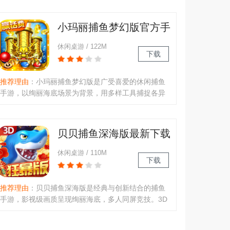
街机捕鱼模式，支持多人实时对战，包含千炮捕鱼、
李逵劈鱼等多种玩法。玩家通过调整炮台倍率和角度
小玛丽捕鱼梦幻版官方手
射击鱼类，可捕获普通鱼种或..
游下载最新版
休闲桌游 / 122M
下载
推荐理由
：小玛丽捕鱼梦幻版是广受喜爱的休闲捕鱼
手游，以绚丽海底场景为背景，用多样工具捕捉各异
海洋生物。亮点有现金红包普发、每日签到领金币，
精彩活动轮番上线。功能含真人联网邀友打鱼、双人
排位战、赛事赢万元奖，还有幸运抽奖、新手礼包助
贝贝捕鱼深海版最新下载
力，重温游戏厅爆机快感。..
官方正版
休闲桌游 / 110M
下载
推荐理由
：贝贝捕鱼深海版是经典与创新结合的捕鱼
手游，影视级画质呈现绚丽海底，多人同屏竞技。3D
街机体验，上古神兽来袭，强力炮台搭配鸿运福利。
可自由选择炮台，参与丰富任务活动，策略捕鱼获金