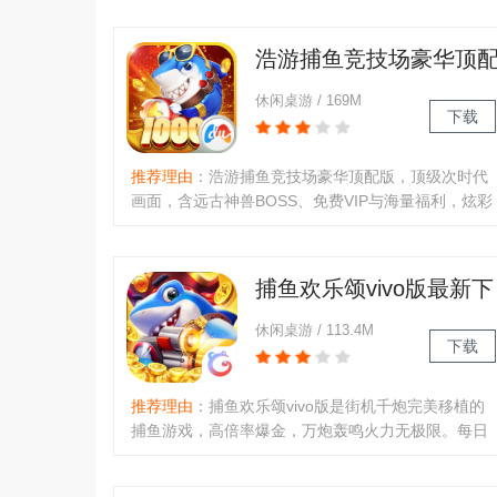
竞技，支持自动挂机、多人同屏及跨服对战。炫酷武
器自由切换，爆率超高，还有每日登录、兑换码福利
浩游捕鱼竞技场豪华顶
与贵族特权，随时随地开启捕鱼之旅。..
版下载官方最新版
休闲桌游 / 169M
下载
推荐理由
：浩游捕鱼竞技场豪华顶配版，顶级次时代
画面，含远古神兽BOSS、免费VIP与海量福利，炫彩
皮肤翅膀个性十足。爆率可观不氪金友好，公平竞技
纯技术比拼，3D特效流畅组队互动有趣。新增东西方
海域场景、新小鱼，卡片兑换武器潜艇，强力道具助
捕鱼欢乐颂vivo版最新下
捕鱼，操作轻松易上手，福利多多畅玩不停。..
载官方版
休闲桌游 / 113.4M
下载
推荐理由
：捕鱼欢乐颂vivo版是街机千炮完美移植的
捕鱼游戏，高倍率爆金，万炮轰鸣火力无极限。每日
免费领海量金币，赢话费豪礼，更有圣衣装备、多样
技能。支持真人联机竞技，团队协作挑战BOSS，深