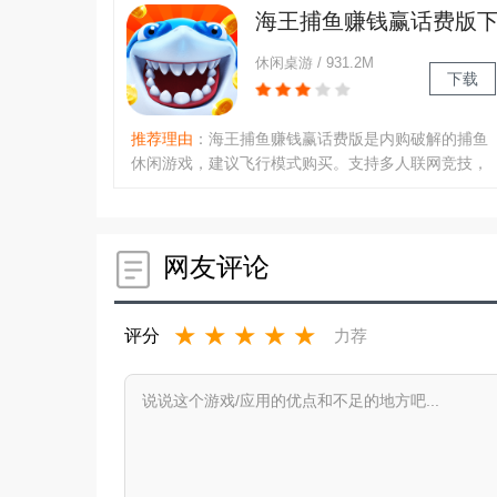
海秘境探索满载宝藏，重温经典捕鱼快感，开启你的
海王捕鱼赚钱赢话费版
捕鱼传奇！..
载官方最新版
休闲桌游 / 931.2M
下载
推荐理由
：海王捕鱼赚钱赢话费版是内购破解的捕鱼
休闲游戏，建议飞行模式购买。支持多人联网竞技，
酷炫画面搭配华丽鱼阵与全新场景，公会战队竞技场
及鬼王BOSS带来激情团战。奖金鱼解决金币不足问
题，还有豪华鱼种可捕捞，上线领礼品、赢红包话
费。可调节炮台倍率，探索新地图解锁冒险内容，尽
网友评论
享捕鱼乐趣。..
★
★
★
★
★
评分
力荐