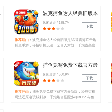
万倍刺激。海量金币话费送，真实交互视听盛宴，助
你轻松成为捕鱼王者。..
配
波克捕鱼达人经典旧版本
下载官方手游
休闲桌游 / 135.7M
下载
推荐理由
：波克捕鱼达人经典旧版是3D逼真海底千炮
捕鱼手游，移植街机玩法，全真人对战，千炮轰高倍
BOSS鱼，VIP享专属炮台，冰冻锁定技能助力捕捉，
多人竞技赛夺奖，还能发红包聊天，带来刺激爽快的
捕鱼体验。..
捕鱼竞赛免费下载官方最
新版
休闲桌游 / 580.9M
下载
推荐理由
：捕鱼竞赛免费下载官方最新版，经典街机
玩法还原电玩城刺激，千炮炮台搭配多样BOSS与鱼
阵。真人联网同屏竞技，可组队挑战全球高手。每日
登录领金币福卡，海底迷宫探险新奇，商城奖励丰