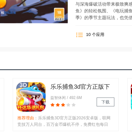
与深海爆破活动带来极致爽感
鱼》的轻松氛围、《电玩捕
季》的季节主题玩法，也凭
10
个应用
乐乐捕鱼3d官方正版下
载2026最新安卓版
益智休闲 / 492.6M
下载
推荐理由
：乐乐捕鱼3D官方正版2026安卓版，联网
竞技万人同台，百万金币爆机不停，免费红包每日
领。街机移植高倍率，多样技能神秘宝盒，锻造武器