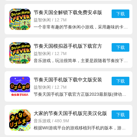
节奏天国全解锁下载免费安卓版
下载
v5.12.16安卓最新版
益智休闲
/
12.7M
一个非常有趣的节奏休闲小游戏，采用趣味的卡通风格打造，带来的内容也是非
节奏天国模拟器手机版下载官方
下载
2023汉化安卓版v5.27.36
益智休闲
/
12.7M
音乐游戏，玩法很简单，主要是跟随着节奏按下正确音符，不需要
节奏天国手机版下载中文版安装
下载
v2021.05.12.16安卓版
益智休闲
/
12.7M
节奏天国手机版下载官方正版2023最新版(律动天国)，一款超级好玩的音乐节奏类手游应用，玩家们可以解锁所有
大家的节奏天国手机版完美汉化版
下载
v5.0-1138安卓版
音乐游戏
/
480.9M
根据WII游戏平台的游戏移植到手机的版本，游戏玩法和呢绒完美复刻，而且还