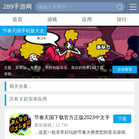
289手游网
首页
游戏
应用
排行
节奏天国手机版大全
节奏天国手机版大全，这是一款非常好玩的节奏音乐类的
休闲闯关游戏，这款游戏里面有很多很多很好玩的人物角色和
场景元素。你还可以在这里找到各种各样的音乐类型，卡通的
封面设计让你爱不释手，你还可以选择不一样的关卡，289为
你们带来了节奏天国手机版版本大全，里面包含了最新版。中
文版，安卓版，免费版，不对劲版等等。喜欢的快来289下载
点击查看
体验。
相关合集：
共有
5
款安卓应用
节奏天国下载官方正版2023中文手
下载
机版v2021.05.12.16最
音乐游戏
/
12.7M
，这是一款非常好玩的节奏大师类型的音乐游戏，你不仅可以看到各种各样