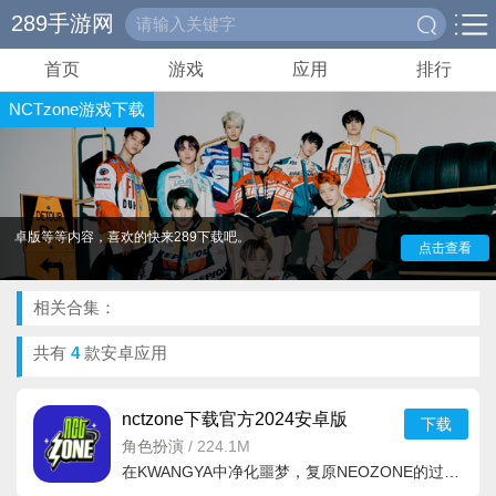
289手游网
首页
游戏
应用
排行
NCTzone游戏下载大全，这是一款非常好玩的音乐节奏休
NCTzone游戏下载
闲娱乐类的游戏，游戏里面的海量的玩法模式和各种全新的节
奏对决内容可以解锁，你可以和你的爱豆一起进行挑战哦，曲
目资源丰富，游戏中，玩家可以通过招募训练新成员，为他们
制定合理的训练计划，调整他们的形象和风格，289为你们带
来了NCTzone游戏下载大全，里面包含了最新版、中文版、安
卓版等等内容，喜欢的快来289下载吧。
点击查看
相关合集：
共有
4
款安卓应用
nctzone下载官方2024安卓版
下载
v1.01.028中文安卓版
角色扮演
/
224.1M
在KWANGYA中净化噩梦，复原NEOZONE的过程中，参与成员们的奇幻冒险，根据个人喜好