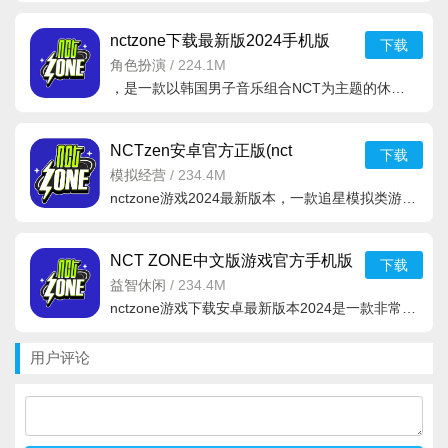
nctzone下载最新版2024手机版
下载
v1.01.028官方最新安卓版
角色扮演
/
224.1M
，是一款以韩国男子音乐组合NCT为主题的休闲类的游戏。游戏里面的玩法内容丰富
NCTzen安卓官方正版(nct
下载
zone)v1.0.0 安卓版
模拟经营
/
234.4M
nctzone游戏2024最新版本，一款追星模拟类游戏应用，在这里可以关注自己喜欢的爱豆，参加各种活动和任务来获
NCT ZONE中文版游戏官方手机版
下载
v1.0.0 安卓版
益智休闲
/
234.4M
nctzone游戏下载安卓最新版本2024是一款非常好玩的休闲养成系列游戏，玩家将扮演一名专业经纪人，专门负责N
用户评论