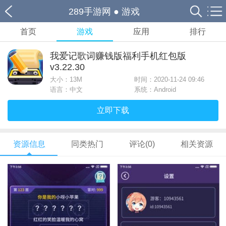
289手游网
●
游戏
首页
游戏
应用
排行
我爱记歌词赚钱版福利手机红包版
v3.22.30
大小：
13M
时间：2020-11-24 09:46
语言：中文
系统：Android
立即下载
资源信息
同类热门
评论(0)
相关资源