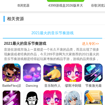
B浏览器
4399游戏盒2026版本大
谷歌浏览器
2、并不像您想象的那样烦人，并且没有广告内容，它非常有
趣且易于使用。
全
相关资源
2021最火的音乐节奏游戏
2021最火的音乐节奏游戏
进入专区>>
音游在游戏市场上一直都是一个长久不衰的品类，而且出现了很多
现象级或者经典的作品，今天289手游网为大家推荐的2021最火的
音乐节奏游戏都是经得起玩家考验的精品手游，游戏的品类很多，
各种各样的风格玩法都有，可以满足玩家的各种需求，感兴趣的小
伙伴快来下载体验吧！..
BattleFlex(战
Dancing
音乐制作人
缪斯冲刺喵
节奏激光最
斗佛雷斯中
Ball Kpop音
模拟游戏手
斯快跑最新
新中文版
文内购破解
乐跳球手游
机正式版
角色去衣破
v0.3
版)v1.0.7破
2021全新免
v1.0.0安卓
解内购版
解版
费版v1.13安
版
v1.3.0最新