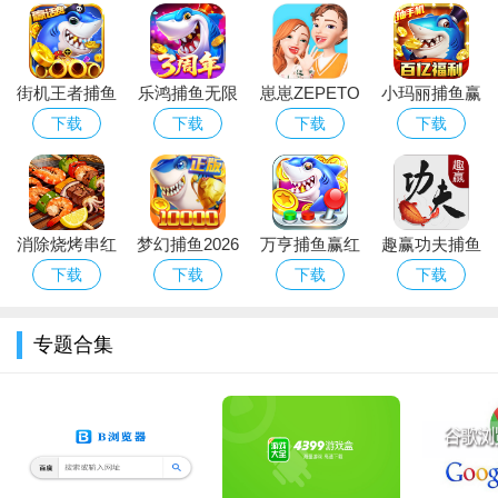
街机王者捕鱼
乐鸿捕鱼无限
崽崽ZEPETO
小玛丽捕鱼赢
高爆版下载最
金币免费下载
国际版安卓下
红包版下载官
下载
下载
下载
下载
新免费版
最新版
载2026中文最
方正版
新版
消除烧烤串红
梦幻捕鱼2026
万亨捕鱼赢红
趣赢功夫捕鱼
包版下载官方
官方手游下载
包版下载最新
狂暴版下载最
下载
下载
下载
下载
免费版
最新版
版本
新版手游
专题合集
我爱记歌词简评：
1、现在该是争取双手速度的时候了。让我们看看谁能拿到最
多的红包；