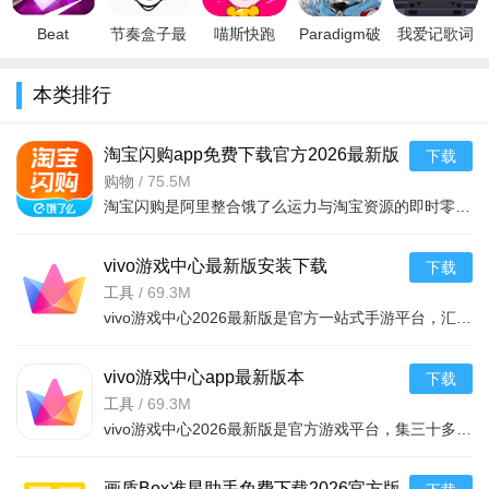
卓最
版
Beat
节奏盒子最
喵斯快跑
Paradigm破
我爱记歌词
Killer(节拍
新中文安卓
（缪斯冲
解版中文版
赚钱版福利
杀手中文
版v0.5.4中
刺）吾爱破
v0.4.20最新
手机红包版
本类排行
版)v4.7
文版
解版全角色
版
v3.22.30
全曲包最新
版v1.3.0破
淘宝闪购app免费下载官方2026最新版
下载
解版
v12.3.88安卓版
购物
/
75.5M
淘宝闪购是阿里整合饿了么运力与淘宝资源的即时零售平台，核心定位电商低价30分钟送达，覆盖全品类商品。依托蜂鸟配送网络，全国60余城30分钟极速达，订单准时率97%，支持实时追踪与超时赔付。常态化新人红
vivo游戏中心最新版安装下载
下载
2026v7.2.24.0安卓版本
工具
/
69.3M
vivo游戏中心2026最新版是官方一站式手游平台，汇聚三十万正版游戏，新游首发可预约。游戏空间智能优化畅玩，专属福利丰富。智能推荐精准，管理便捷，社区互动组队，家长监护健康，客服及时响应，全方位提升
vivo游戏中心app最新版本
下载
2026v7.2.24.0安卓版
工具
/
69.3M
vivo游戏中心2026最新版是官方游戏平台，集三十多万精品游戏与玩家社区于一体。提供极速下载、安全资源，覆盖多类型游戏，每日更新推荐；支持个性化推荐、云端同步、游戏加速、礼包领取，还有互动社区与最新
画质Box准星助手免费下载2026官方版