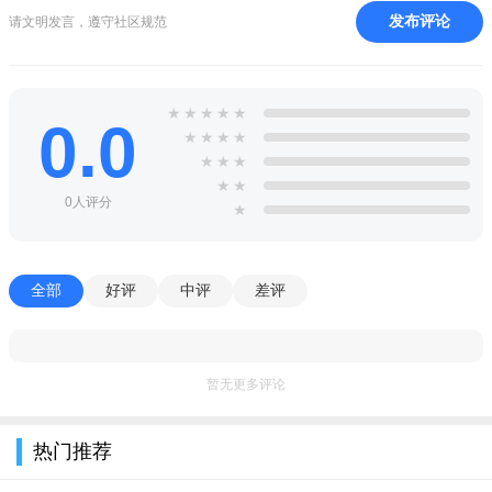
发布评论
请文明发言，遵守社区规范
1、您每天都可以用手指收到一个红包，还可以提取以秒为单
位的现金！
2、有很多耳熟能详的经典歌曲，这就是一切，如果您猜对
★
★
★
★
★
0.0
★
★
★
★
了，可以得到一个红包！几秒钟后退出；
★
★
★
★
★
0人评分
★
全部
好评
中评
差评
暂无更多评论
热门推荐