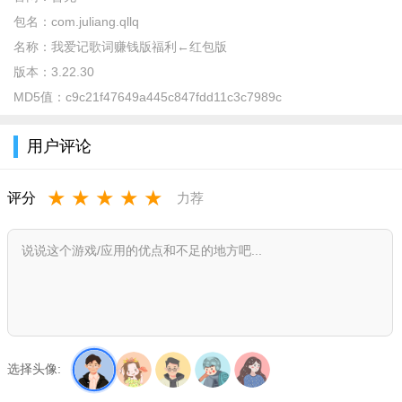
包名：
com.juliang.qllq
我爱记歌词说明：
名称：
我爱记歌词赚钱版福利←红包版
1、全部无需重新下载歌曲，无需消耗额定流量；
版本：
3.22.30
MD5值：
c9c21f47649a445c847fdd11c3c7989c
2、收集很多好听的音乐歌曲，您可以免费收听和播放；
3、每天都有很多定期更新的任务，注册后还可以获得金牌奖
用户评论
励。
我爱记歌词特色：
★
★
★
★
★
评分
力荐
1、我们正在等待被挑战的水平，我们将继续更新它以挑战您
自己的记忆；
2、边演奏边享受音乐并集中精神。听每一首歌并在很多文本
中找到名字。
3、通过级别后，答案将记录在相应级别。不用担心找不到想
要听到的东西；
选择头像:
我爱记歌词亮点：