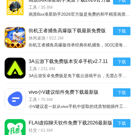
下载
v2.0.0官方正版
工具
/
35.8M
画质Box准星助手2026官方版是免费的和平精英画质优化工具，一键解锁极限帧率与全画质，支持自定义，内置云代码库。可优化音画质，操作简单安全无广告，主播推荐，能提升游戏画面质量，助力玩家轻松吃鸡。
街机王者捕鱼高爆版下载最新免费版
下载
v3.14.0.10.11官方安卓版
休闲桌游
/
822.2M
街机王者捕鱼高爆版传承经典街机捕鱼，3D沉浸海底场景搭配炫酷特效，个性炮台翅膀任你选，史诗BOSS挑战刺激。免费VIP升级即送，登录领海量福利，超高爆率一炮爆金。双竞模式实时PK，全服打BOSS赢奖励
3A云游下载免费版本安卓手机v2.7.11
下载
安卓版
工具
/
231.8M
3A云游安卓免费版是免下载云游戏平台，无需占手机空间即可畅玩3A大作与经典游戏，覆盖多类型。每日18小时免费时长，智能推荐+分类检索，支持手柄及分辨率设置，低延迟保障操控。新人享畅玩福利，每日领红包，
vivo小V建议组件免费下载最新版
下载
v12.2.3.0安卓版
工具
/
70.6M
小V建议是一款从vivo手机中提取的优质智能插件工具，专为vivo用户打造，通过深度整合航班、火车、酒店、快递、电影、日程、会议、打车等关键信息，实现精准识别、实时同步与便捷呈现，是vivo手机用户优
FLAI虚拟聊天软件免费下载2026最新版
下载
v2.1.7安卓版
社交
/
61.6M