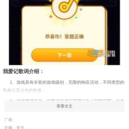
我爱记歌词介绍：
1、游戏具有丰富的游戏级别，无限的响应活动，不同类型的
歌曲以及出色的歌曲；
2、游戏充满挑战。日常挑战使玩家可以自由回答问题。红包
查看全文
是先到先得的形式，数量很多；
厂商：
3、游戏播放歌曲序言，让玩家猜出歌曲，回答问题，并在正
官网：
暂无
确答案后获得红包，以顺利通过关卡。