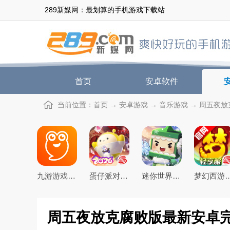
289新媒网：最划算的手机游戏下载站
首页
安卓软件
当前位置：
首页
→
安卓游戏
→
音乐游戏
→ 周五夜放克
九游游戏盒子app2026最新版
蛋仔派对手游(猫和老鼠联动返场)下载官方正版
迷你世界2026最新官方版
梦幻西游手游下载20
周五夜放克腐败版最新安卓完整