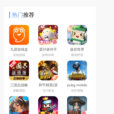
新最热门的，包括小说，影视，漫画
等等，用户需要的这里都有
热门
推荐
九游游戏盒
蛋仔派对手
迷你世界
子app2026
游(猫和老鼠
2026最新官
其他游戏
益智休闲
模拟经营
最新版
联动返场)下
方版
载官方正版
三国志战略
和平精英(原
pubg mobile
版2026官方
刺激战场)官
绝地求生国
策略塔防
飞行射击
动作冒险
最新版
方最新版
际服官方下
载2026最新
版本