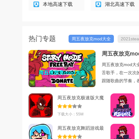
本地高速下载
湖北高速下载
热门专题
周五夜放克mod大全
2021s
音乐游戏
周五夜放克mo
周五夜放克mod
舌歌手，在一次次
跟随歌曲的节奏，
周五夜放克极速版大魔
王模组汉化版
下载大小：55M
周五夜放克舞蹈游戏最
新版v1.0.0安