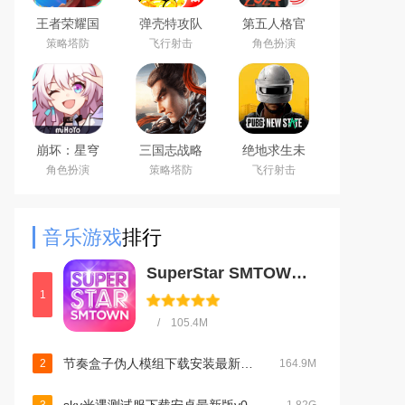
王者荣耀国
弹壳特攻队
第五人格官
际服下载
手游(新赛
服网易安卓
策略塔防
飞行射击
角色扮演
2026官方手
季)下载
客户端
机版
2026最新版
（Honor of
Kings）
崩坏：星穹
三国志战略
绝地求生未
铁道官方手
版安卓灵犀
来之役手游
角色扮演
策略塔防
飞行射击
游下载安卓
客户端3D最
国际服下载
最新版
新版
正版
音乐游戏
排行
SuperStar SMTOWNv3.8.1官方安卓版
1
/ 105.4M
节奏盒子伪人模组下载安装最新版2024安卓免费版v0.7.0最新安卓版
2
164.9M