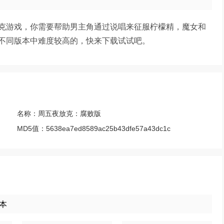
克游戏，你需要帮助男主角通过说唱来征服柠檬精，魔女和
不同版本中难度较高的，快来下载试试吧。
名称：
周五夜放克：腐败版
MD5值：
5638ea7ed8589ac25b43dfe57a43dc1c
版本