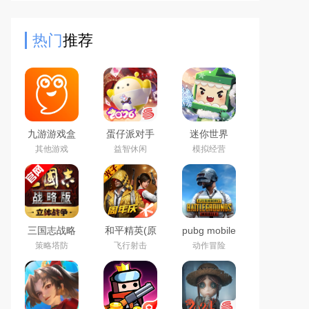
换各个不同的平台，而且支持语音直
接搜索音乐，帮助大家更快
热门
推荐
九游游戏盒
蛋仔派对手
迷你世界
子app2026
游(猫和老鼠
2026最新官
其他游戏
益智休闲
模拟经营
最新版
联动返场)下
方版
载官方正版
三国志战略
和平精英(原
pubg mobile
版2026官方
刺激战场)官
绝地求生国
策略塔防
飞行射击
动作冒险
最新版
方最新版
际服官方下
载2026最新
版本