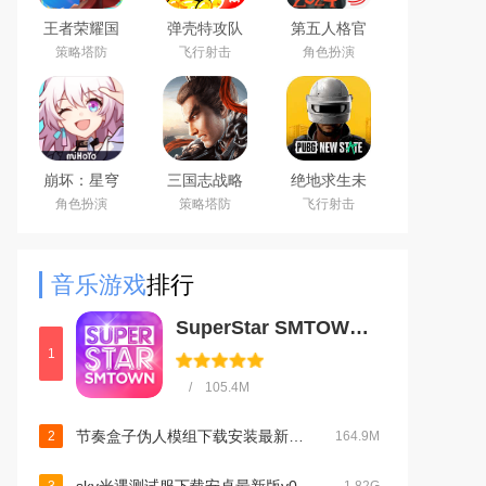
王者荣耀国
弹壳特攻队
第五人格官
际服下载
手游(新赛
服网易安卓
策略塔防
飞行射击
角色扮演
2026官方手
季)下载
客户端
机版
2026最新版
（Honor of
Kings）
崩坏：星穹
三国志战略
绝地求生未
铁道官方手
版安卓灵犀
来之役手游
角色扮演
策略塔防
飞行射击
游下载安卓
客户端3D最
国际服下载
最新版
新版
正版
音乐游戏
排行
SuperStar SMTOWNv3.8.1官方安卓版
1
/ 105.4M
节奏盒子伪人模组下载安装最新版2024安卓免费版v0.7.0最新安卓版
2
164.9M