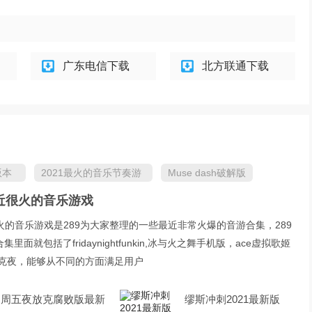
广东电信下载
北方联通下载
n版本
2021最火的音乐节奏游
Muse dash破解版
戏
m最近很火的音乐游戏
近很火的音乐游戏是289为大家整理的一些最近非常火爆的音游合集，289
面就包括了fridaynightfunkin,冰与火之舞手机版，ace虚拟歌姬
放克夜，能够从不同的方面满足用户
周五夜放克腐败版最新
缪斯冲刺2021最新版