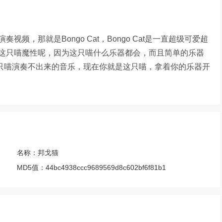
，那就是Bongo Cat，Bongo Cat是一直超级可爱超
这只喵魔性呢，因为这只喵什么乐器都会，而且简单的乐器
有这只喵演奏不出来的音乐，现在你就是这只喵，拿着你的乐器开
名称：
邦戈猫
MD5值：
44bc4938ccc9689569d8c602bf6f81b1