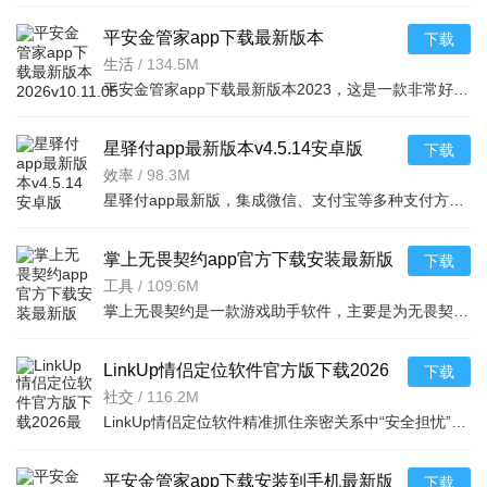
平安金管家app下载最新版本
下载
2026v10.11.05最新安卓版
生活
/
134.5M
平安金管家app下载最新版本2023，这是一款非常好用的平安管家服务保险应用软件工具，用户不仅可以看到各种优
星驿付app最新版本v4.5.14安卓版
下载
效率
/
98.3M
星驿付app最新版，集成微信、支付宝等多种支付方式，支持语音播报、统计查询，提升商户收款效率与客户体验。
掌上无畏契约app官方下载安装最新版
下载
v2.8.0安卓版
工具
/
109.6M
掌上无畏契约是一款游戏助手软件，主要是为无畏契约玩家提供资讯获取、技能提升、账号管理和社区互动等服务
LinkUp情侣定位软件官方版下载2026
下载
最新版本v1.5.7安卓版
社交
/
116.2M
LinkUp情侣定位软件精准抓住亲密关系中“安全担忧”与“情感陪伴”的核心需求，通过技术保障与功能创新，将
平安金管家app下载安装到手机最新版
下载