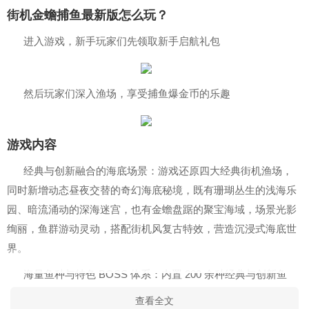
街机金蟾捕鱼最新版怎么玩？
进入游戏，新手玩家们先领取新手启航礼包
然后玩家们深入渔场，享受捕鱼爆金币的乐趣
游戏内容
经典与创新融合的海底场景：游戏还原四大经典街机渔场，
同时新增动态昼夜交替的奇幻海底秘境，既有珊瑚丛生的浅海乐
园、暗流涌动的深海迷宫，也有金蟾盘踞的聚宝海域，场景光影
绚丽，鱼群游动灵动，搭配街机风复古特效，营造沉浸式海底世
界。
海量鱼种与特色 BOSS 体系：内置 200 余种经典与创新鱼
类，涵盖小丑鱼、海龟等基础鱼种，以及黄金鲨、闪电鲸等高倍
查看全文