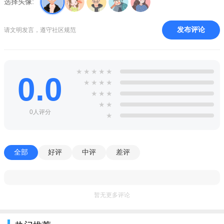
选择头像:
作，合力围剿高难度 BOSS，共享奖励收益。每日定时开启竞技
场、促织大会、排行榜挑战赛，比拼捕鱼分值、BOSS 击杀数与
发布评论
请文明发言，遵守社区规范
爆率，排名前列可获专属称号、海量金币、话费与实物奖励，兼
顾竞技刺激与社交乐趣。
福利与休闲辅助玩法：内置每日签到、在线时长、任务成就
★
★
★
★
★
0.0
三大福利体系，登录即送金币、道具与炮台体验卡。设有自动挂
★
★
★
★
★
★
★
机、离线收益功能，解放双手轻松积累资源；还有小鱼快跑、双
★
★
响小游戏等娱乐场玩法，丰富休闲体验，零氪玩家也能畅玩无
0人评分
★
阻。
游戏亮点
全部
好评
中评
差评
100% 复刻街机经典体验：深度还原线下电玩城捕鱼的操作手
感、打击反馈与复古音效，从炮台发射、鱼类爆炸到金币掉落的
细节都高度复刻，让老玩家重温童年街机回忆，新玩家快速感受
暂无更多评论
经典捕鱼的纯粹乐趣，情怀与爽感兼具。
高爆率与高福利双保障：最新版优化爆率机制，普通鱼群高