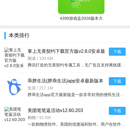
4399游戏盒2026版本大
全
本类排行
掌上无畏契约下载官方版v2.8.0安卓最
下载
新官方手机版
阅读
/
109.6M
腾讯打造的无畏契约专属工具，无广告且支持离线缓存。实时更新游戏资讯、攻略视频
乖胖生活(胖乖生活)app安卓最新版本
下载
v1.128.0官方版
生活
/
217.1M
胖乖生活app官方最新版是一款非常好用的便民生活服务软件，支持手机号、微信、支付宝等登录方式，为用户提供
美团笔笔返活动v12.60.203
下载
购物
/
92.6M
一款购物类软件。美团的优惠福利软件。用户在软件可以领取外卖优惠福利。点外卖超优惠。软