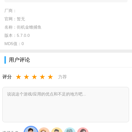
特殊鱼种，核心 IP “招财金蟾” 作为标志性 BOSS，倍率高达
300-500 倍。更有深海龙王、盔甲鳄鱼、财神等强力 BOSS 轮番
厂商：
登场，击杀可掉落海量金币、稀有弹头与高额彩金。
官网：
暂无
名称：
街机金蟾捕鱼
多元炮台与道具系统：炮台支持从千倍到万倍的自由升级，
版本：
5.7.0.0
解锁青铜、白银、黄金、白金等多阶外观与特效，还能搭配个性
MD5值：
0
翅膀、光环皮肤。道具涵盖锁定弹、冰冻弹、全屏炸弹等经典
款，新增神灯召唤、核弹头、聚宝盆等强力道具，可全屏清屏、
用户评论
定向捕获 BOSS，大幅提升捕鱼效率与爆金概率。
游戏玩法
★
★
★
★
★
评分
力荐
经典街机捕鱼核心玩法：操作极简，滑动屏幕调整炮台方
向，点击发射炮弹，自由切换炮台倍率。新手可从低倍场起步，
熟悉鱼类习性与弱点攻击技巧；高手可切换万炮场，用高火力集
中轰击鱼群与 BOSS，通过精准命中、合理控炮积累金币，还原
街机 “一炮爆金” 的爽感。
多人联机与竞技赛事玩法：支持 4 人同屏联机、好友组队协