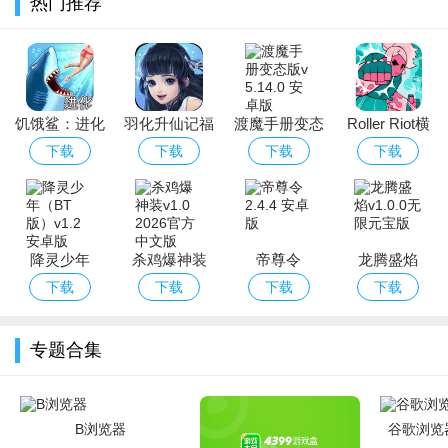
热门推荐
频暴击，BOSS 必掉稀有奖励，全屏爆金特效频繁触发。福利体
系丰厚，每日免费金币、连续签到豪礼、节日兑换码不间断，首
充返利、救济金机制完善，真正做到 “上线即领、玩就有赚”，零
门槛享受高收益。
饥饿鲨：进化
羽化升仙记福
渡魔手册变态
Roller Riot横
玩法多元且适配全玩家：场次设计阶梯化，新手场、经典
下载无限钻石
利版
版
街快打
下载
下载
下载
下载
场、万炮狂暴场全覆盖，适配不同水平玩家。支持单机离线与联
版无限金币无
限珍珠
网竞技双模式，兼顾碎片化休闲与深度竞技需求。操作简单易上
手，无复杂养成压力，同时融入策略元素，合理运用道具与技能
可提升收益，休闲与策略并存。
降灵少年
杀鸡爆神装
帝尊令
龙腾盛焰
（BT版）
下载
下载
下载
下载
专题合集
B浏览器
谷歌浏览器