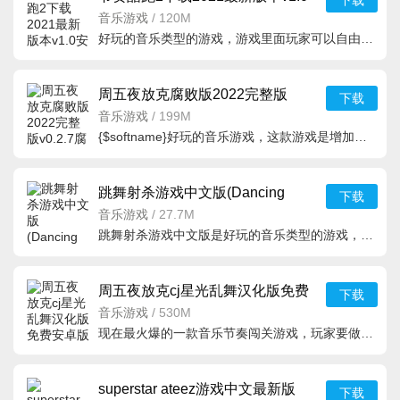
下载
安卓版
音乐游戏
/
120M
好玩的音乐类型的游戏，游戏里面玩家可以自由的去挑战很多不同的歌曲，在这里能
周五夜放克腐败版2022完整版
下载
v0.2.7腐败版本
音乐游戏
/
199M
{$softname}好玩的音乐游戏，这款游戏是增加了腐化模组的元素在里面，里面有海量的音乐能够让玩家能够沉浸在
跳舞射杀游戏中文版(Dancing
下载
Hunt)v1.0.3安卓版
音乐游戏
/
27.7M
跳舞射杀游戏中文版是好玩的音乐类型的游戏，游戏里面玩家可以展开挑战，在这里你可以选择不同的美少女的角
周五夜放克cj星光乱舞汉化版免费
下载
安卓版v0.2.7.1安卓版
音乐游戏
/
530M
现在最火爆的一款音乐节奏闯关游戏，玩家要做的就是尽量跟上每一个
superstar ateez游戏中文最新版
下载