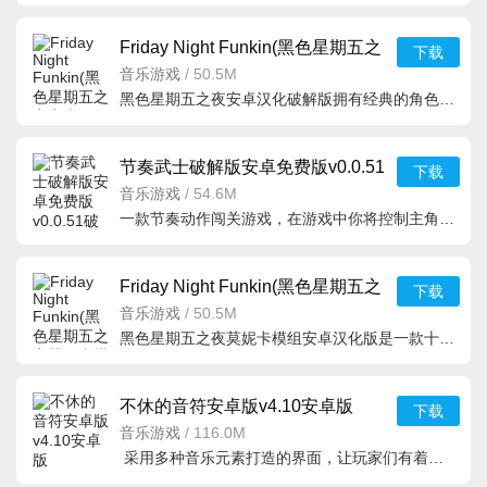
Friday Night Funkin(黑色星期五之
下载
夜安卓汉化破解版)v
音乐游戏
/
50.5M
黑色星期五之夜安卓汉化破解版拥有经典的角色形象和原汁原味的街机闯关模式，体验更多有趣的音乐，解锁更多
节奏武士破解版安卓免费版v0.0.51
下载
破解版
音乐游戏
/
54.6M
一款节奏动作闯关游戏，在游戏中你将控制主角用武器将方块切成碎片，跟随不同音
Friday Night Funkin(黑色星期五之
下载
夜莫妮卡模组安卓汉
音乐游戏
/
50.5M
黑色星期五之夜莫妮卡模组安卓汉化版是一款十分不错的音乐节奏闯关手游，玩家可以通过黑色星期五之夜莫妮卡
不休的音符安卓版v4.10安卓版
下载
音乐游戏
/
116.0M
采用多种音乐元素打造的界面，让玩家们有着一种身临其境挑战体验，拥有了海量的歌曲