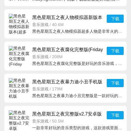
黑色星期五之夜人物模拟器新版本
下载
(超多人物)Funkin Tes
音乐游戏
/
40.6M
黑色星期五之夜人物模拟器超多人物是非常火的模组，这款音乐游戏最近是十分的火爆，在这里大家能够看到更多
黑色星期五之夜腐化完整版(Friday
下载
Night Funkin)v0.2.
音乐游戏
/
208M
黑色星期五之夜腐化完整版是好玩的音乐游戏，这个版本为大家带来的阴间的色彩，大家都看不清楚里面的人物，
黑色星期五之夜暴力迪小丑手机版
下载
(Friday Night Funkin
音乐游戏
/
179M
黑色星期五之夜暴力迪小丑完整版是一款好玩的音乐游戏，游戏里面有不同的游戏的关卡，整款游戏画面非常的明
黑色星期五之夜完整版v2.7安卓版
下载
音乐游戏
/
50.5M
一款非常好玩的音乐类型的游戏，这款游戏里面有非常多的音乐，包含了各种不同的类型