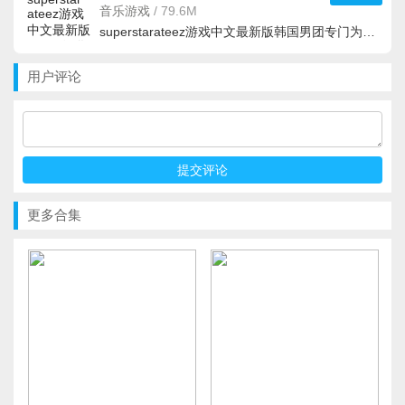
v3.3.1汉化版
音乐游戏
/
79.6M
superstarateez游戏中文最新版韩国男团专门为粉丝打造的音乐游戏，游戏里面玩家能够看到自己的偶像，大家可
用户评论
更多合集