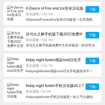
A Dance of Fire and Ice安卓汉化版
下载
v1.12.6安卓版
音乐游戏
/
146.9M
ADanceofFireandIce安卓汉化版是一次充满挑战的音乐之旅，简单精美的游戏关卡场景，结合动感的背景音乐，让
冰与火之舞手机版下载2022免费中
下载
文安卓版v1.11.5安卓版
音乐游戏
/
568.8M
冰与火之舞手机版免费中文安卓版是一款非常治愈美好的音乐游戏，整体的氛围和表现力度极佳，曲目相当抓耳，
friday night funkin感染mod汉化手
下载
机版v1.0汉化版
音乐游戏
/
169.7M
fridaynightfunkin感染mod汉化手机版给你不一样的音乐节奏玩法，卡通的游戏画风，轻松的操作方式，掌握轻快
friday night funkin手机汉化版v0.2.7
下载
汉化版
音乐游戏
/
50.5M
fridaynightfunkin手机汉化版是一款人气火爆的音乐节奏冒险类游戏，在线秀出自己非常不错的节奏技巧，畅爽指