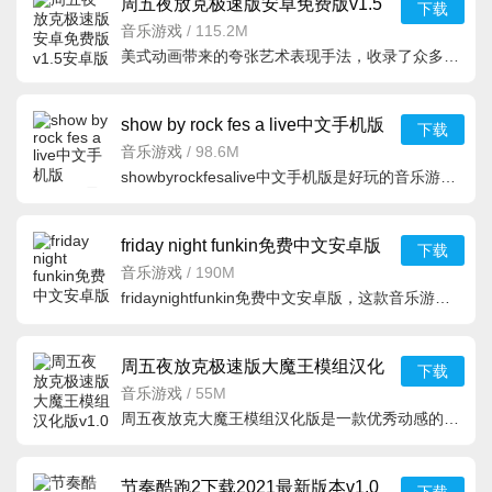
周五夜放克极速版安卓免费版v1.5
下载
安卓版
音乐游戏
/
115.2M
美式动画带来的夸张艺术表现手法，收录了众多节奏性极强的音乐，各种各样精美的
show by rock fes a live中文手机版
下载
v1.40.1最新版
音乐游戏
/
98.6M
showbyrockfesalive中文手机版是好玩的音乐游戏，游戏里面有很多的新的人物，在这里有着很丰富的剧情还有不
friday night funkin免费中文安卓版
下载
v0.2.7.1 正版
音乐游戏
/
190M
fridaynightfunkin免费中文安卓版，这款音乐游戏非常考验玩家的反应能力，这款非常有趣的音乐关卡突破游戏，
周五夜放克极速版大魔王模组汉化
下载
版v1.0安卓版
音乐游戏
/
55M
周五夜放克大魔王模组汉化版是一款优秀动感的音乐节奏类游戏，在游戏中，你可以通过点击音符，完成有趣的挑
节奏酷跑2下载2021最新版本v1.0