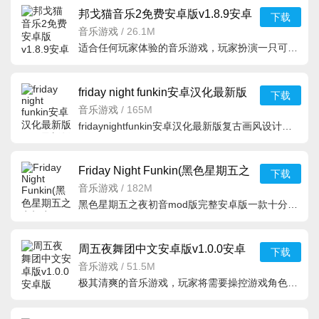
邦戈猫音乐2免费安卓版v1.8.9安卓
下载
版
音乐游戏
/
26.1M
适合任何玩家体验的音乐游戏，玩家扮演一只可爱的小猫咪角色，演奏多种乐器，创作出
friday night funkin安卓汉化最新版
下载
v2.0最新版
音乐游戏
/
165M
fridaynightfunkin安卓汉化最新版复古画风设计，超级可爱的角色选择，音乐闯关魔性十足，在这款游戏中可以来
Friday Night Funkin(黑色星期五之
下载
夜初音mod版完整安卓
音乐游戏
/
182M
黑色星期五之夜初音mod版完整安卓版一款十分有创意的卡通主题音乐游戏，极致精彩的操作方式，跟随着节奏开启
周五夜舞团中文安卓版v1.0.0安卓
下载
版
音乐游戏
/
51.5M
极其清爽的音乐游戏，玩家将需要操控游戏角色来展开音乐冒险挑战，随着音乐的节奏不