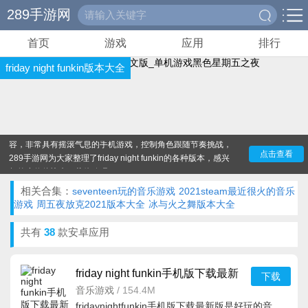
289手游网
首页
游戏
应用
排行
friday night funkin版本大全
friday night funkin是款最近很受关注的节奏音乐类的手
游，完成各种各样的节奏音乐的关卡，你会看到更多的音乐内
容，非常具有摇滚气息的手机游戏，控制角色跟随节奏挑战，
289手游网为大家整理了friday night funkin的各种版本，感兴
点击查看
趣的小伙伴快来下载体验吧！
相关合集：
seventeen玩的音乐游戏
2021steam最近很火的音乐
游戏
周五夜放克2021版本大全
冰与火之舞版本大全
共有
38
款安卓应用
friday night funkin手机版下载最新
下载
版v0.2.7.1正版
音乐游戏
/
154.4M
fridaynightfunkin手机版下载最新版是好玩的音乐类型的游戏，这款游戏最近也是十分的火爆，在这里有多种不同