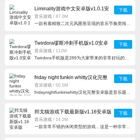
Liminality游戏中文安卓版v1.0.1安
下载
卓版
音乐游戏
/
87.0M
一款有着精致二次元风图形呈现的音乐节奏类闯关游戏，在游戏里从流行音乐到电子音
Twirdora缪斯冲刺手机版v1.0安卓
下载
版
音乐游戏
/
112M
Twirdora手机版是289为大家带来的非常好玩的音乐游戏，玩家可以选择自己喜欢的音乐来参与到各种挑战里面去，
friday night funkin whitty汉化完整
下载
安卓版v1.0汉化版
音乐游戏
/
50.5M
fridaynightfunkinwhitty汉化完整安卓版是音乐题材的指尖闯关游戏，每个玩家可以尝试各种各样的演奏，极致流
邦戈猫游戏下载最新版v1.16安卓版
下载
音乐游戏
/
14.2M
一款非常不错的休闲类型的游戏，这是一种非常具有魔性的小猫，它什么乐器全部都会使