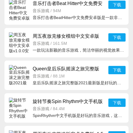
音乐打击者Beat Hitter中文免费安
下载
卓版v1.0.4安卓版
音乐游戏
/
94M
音乐打击者BeatHitter中文免费安卓版是一款非常有趣的音乐类闯关游戏，来跟随音乐开启动感十足的节奏闯关，
周五夜放克修女模组中文安卓版
下载
v1.0.0安卓版
音乐游戏
/
161.5M
一款玩法新颖的音乐游戏，简洁华丽的视觉效果，超震撼的爆发模式，使你更加
Queen皇后乐队摇滚之旅完整版
下载
2021最新版v1.0.9安卓版
音乐游戏
/
88.1M
皇后乐队摇滚之旅完整版2021最新版是好玩的音乐类型的游戏，游戏里面有很多种不同的音乐，大家可以在这里享
旋转节奏Spin Rhythm中文手机版
下载
v1.0.9 安卓版
音乐游戏
/
84.4M
SpinRhythm中文手机版是好玩的音乐游戏，这款游戏在steam上非常的火，大家需要根据音乐的节奏来进行游戏，游