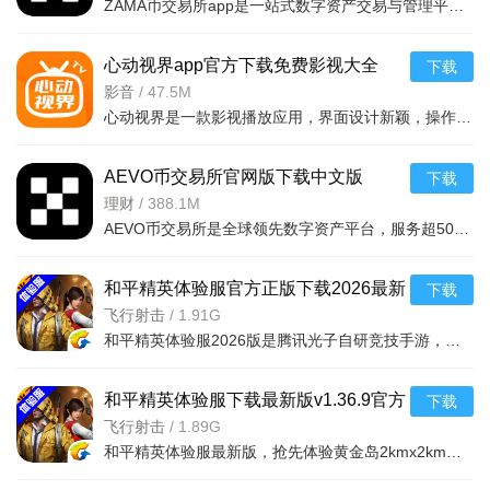
ZAMA币交易所app是一站式数字资产交易与管理平台，打通CeFi与DeFi边界。亮点：AutoEarn解决资金休眠问题，跨链DEX兑换免Gas费，移动端深度优化操作顺滑。功能支持主流币交易、NFT及
心动视界app官方下载免费影视大全
下载
v2.4官方版
影音
/
47.5M
心动视界是一款影视播放应用，界面设计新颖，操作体验出众。其采用简洁现代的交互布局，点播查找内容直观高效。主打高清流畅播放，画质清晰、色彩自然，带来沉浸式观看感受。软件功能全面实用，集成多种便捷操作，支
AEVO币交易所官网版下载中文版
下载
v6.165.0官方版
理财
/
388.1M
AEVO币交易所是全球领先数字资产平台，服务超5000万用户，集交易所、Web3钱包、NFT市场于一体，满足买币及合约交易需求。平台采用银行级安全防护保障资产；极致流动性支持大额快速成交，手续费优惠；
和平精英体验服官方正版下载2026最新
下载
版本v1.36.9安卓版
飞行射击
/
1.91G
和平精英体验服2026版是腾讯光子自研竞技手游，虚幻4打造次世代画质，百人同场竞技。本次更新冰雪主题，新增哈尔滨冰雪城区、雪乡等场景，滑冰机制、雪仗乐园等互动玩法，雪橇车、造冰枪、替身雪人等新载具道具
和平精英体验服下载最新版v1.36.9官方
下载
版
飞行射击
/
1.89G
和平精英体验服最新版，抢先体验黄金岛2kmx2km新地图，10-12分钟紧凑战局。包含夺宝战场模式、新武器铁拳火箭筒、莫辛纳甘狙击枪及粘性炸弹。黑轰炸区PVE据点，地道探索等新机制。逼真图形，高清音频