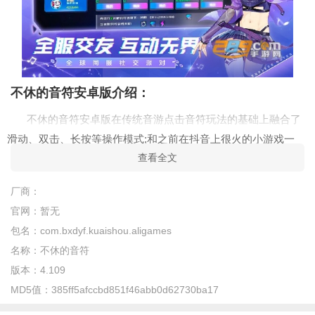
不休的音符安卓版介绍：
不休的音符安卓版在传统音游点击音符玩法的基础上融合了
滑动、双击、长按等操作模式;和之前在抖音上很火的小游戏一
查看全文
样，玩家可以自己通过手指的快速点击来开始自己的闯关之旅，
每一个音符将会弹奏出美妙的声音，加入了各种形态非常滑稽的
厂商：
萌宠享受不一样的音乐冒险，并结合全新的乐器、宠物等系统设
官网：
暂无
计，时下最流行的曲库;让玩家在闯关过程中，获得全新的目标、
包名：
com.bxdyf.kuaishou.aligames
乐趣与快乐。
名称：
不休的音符
不休的音符安卓版特色：
版本：
4.109
极致享受【演奏】的乐趣
MD5值：
385ff5afccbd851f46abb0d62730ba17