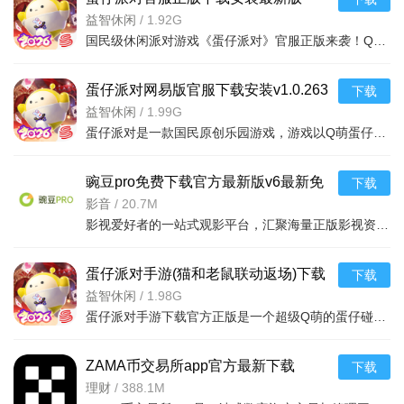
v1.0.263安卓版
益智休闲
/
1.92G
国民级休闲派对游戏《蛋仔派对》官服正版来袭！Q萌蛋仔开启奇妙闯关，上百官方关卡+高自由度乐园编辑器（亿级玩家原创地图），强社交组队互动，定期主题活动与比赛，海量萌趣盲盒装扮。适配碎片化时间，双大厂保障
蛋仔派对网易版官服下载安装v1.0.263
下载
安卓最新版
益智休闲
/
1.99G
蛋仔派对是一款国民原创乐园游戏，游戏以Q萌蛋仔为形象，整体风格卡通可爱，玩家化身蛋仔进入盲盒机背后的神秘蛋仔岛，开启奇妙的闯关与社交之旅，这款游戏尤其适合追求轻松娱乐体验的玩家。
豌豆pro免费下载官方最新版v6最新免
下载
费版
影音
/
20.7M
影视爱好者的一站式观影平台，汇聚海量正版影视资源，涵盖电影、电视剧、综艺、动漫等品类。支持1080P/4K超清播放，智能推荐精准推送。离线下载、多设备同步、弹幕互动、多语
蛋仔派对手游(猫和老鼠联动返场)下载
下载
官方正版v1.0.263官方版
益智休闲
/
1.98G
蛋仔派对手游下载官方正版是一个超级Q萌的蛋仔碰撞对决游戏，大家在游戏中通过开盲盒的方式解锁各种蛋仔形象，与其他玩家在个性化的地图中进行有趣的对决，玩法内容丰富有趣，还能认识更多新朋友哦！
ZAMA币交易所app官方最新下载
下载
v6.165.0官方版
理财
/
388.1M