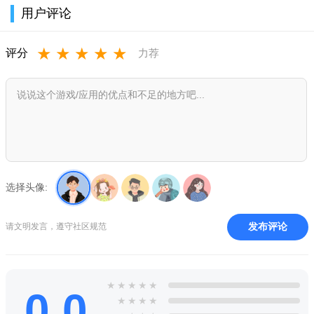
精致时尚的游戏画面，细心打磨的弹奏手感。化身节奏达
用户评论
人，合着美妙的旋律，让音符在指尖跃动，尽情享受音乐与演奏
的快乐!
★
★
★
★
★
评分
力荐
正版【全网热歌】免费畅玩
汇聚全网海量热歌，【少年】【飞鸟和蝉】【无人之岛】
【关山酒】【忘川彼岸】…细心整理的每一张专辑，带来最潮最
酷的音乐之旅!
和【好友】一起迎接【全服挑战】
【大师赛】全面开战，最高阶的实力挑战来临!和好友一同并
选择头像:
肩战斗，迎接全服玩家的挑战，以精湛的技艺赢得演奏的最高荣
誉吧!
发布评论
请文明发言，遵守社区规范
丰富体验【福利】不断
在【闯关】模式中进行剧情探索，在【典藏馆】中收集专
★
★
★
★
★
0.0
辑，还是...?丰富的玩法设计，丰厚的惊喜奖励，自由选择专属于
★
★
★
★