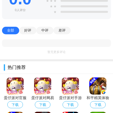
★
★
★
你的演奏快乐!
★
★
不休的音符安卓版优势：
0人评分
★
享受音乐，当球到达得分区时，点击球和滑块。
用歌曲的节拍点击每个按钮，不要错过。
全部
好评
中评
差评
点击越精确，得分越高。
新的滑动按钮和星形按钮！幻灯片跟随节奏。
暂无更多评论
按钮更加多样化，更有趣。
热门推荐
崭新的音乐游戏体验，达成任务解锁不同谱面及乐曲！
蛋仔派对官服
蛋仔派对网易
蛋仔派对手游
和平精英体验
正版下载安装
版官服下载安
(猫和老鼠联
服官方正版下
下载
下载
下载
下载
最新版
装
动返场)下载
载2026最新版