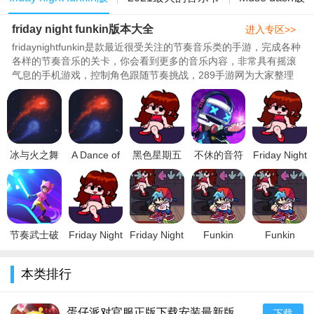
2. 看到前方有音符出现，一定要及时点击屏幕 改变小球的位
置，才能获得“完美”。
friday night funkin版本大全
本大全
奏游戏
解版
进入专区>>
fridaynightfunkin是款最近很受关注的节奏音乐类的手游，完成各种
(触碰音符的时间要掌握好，毕竟有的时候是完美，有的时候
各样的节奏音乐的关卡，你会看到更多的音乐内容，非常具有摇滚
是一般，优秀等，这个设定有点类似于劲舞团。)
气息的手机游戏，控制角色跟随节奏挑战，289手游网为大家整理
了fridaynightfunkin的各种版本，感兴趣的小伙伴快来下载体验
3. 看到小条纹，一定要及时点击(或提前点击)，避免触碰到小
吧！..
条纹，不然会扣分哦~
4. 看到这个，要吃掉它，可以让你在一段时间内，不受小条
冰与火之舞
A Dance of
黑色星期五
不休的音符
Friday Night
纹的干扰，保护你的安全。
手机版下载
Fire and Ice
之夜完整版
安卓版v4.10
Funkin(黑色
2022免费中
安卓汉化版
v2.7安卓版
安卓版
星期五之夜
文安卓版
v1.12.6安卓
莫妮卡模组
v1.11.5安卓
版
安卓汉化
版
版)v1
节奏武士破
Friday Night
Friday Night
Funkin
Funkin
解版安卓免
Funkin(黑色
Funkin(黑色
Test(friday
Test(friday
费版v0.0.51
星期五之夜
星期五之夜
night funkin
night funkin
本类排行
破解版
安卓汉化破
游戏中文破
中文最新
免费汉化
解版)v1.0安
解版)v1.0中
版)v1.
版)v1.
蛋仔派对官服正版下载安装最新版
下载