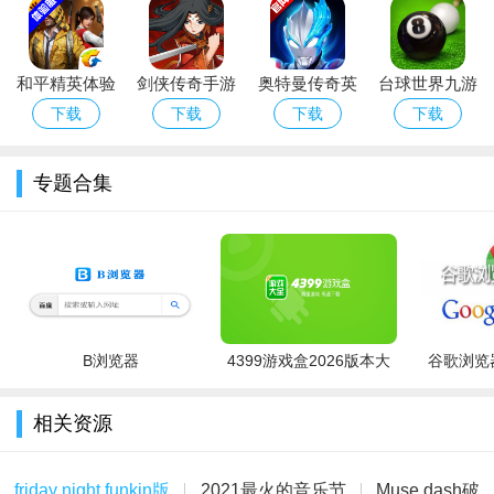
官方正版
本
和平精英体验
剑侠传奇手游
奥特曼传奇英
台球世界九游
服下载最新版
下载2026最新
雄2下载官方
版免费下载官
下载
下载
下载
下载
不休的音符安卓版亮点：
版
版安卓正版手
方正版
游
1、游戏界面优化改造，操作更方便，体验更顺畅;
专题合集
2、歌曲一键下载，妈妈再也不用担心我超流量啦;
3、PK对战，实时比拼更刺激，更有丰厚对战奖励等你来拿;
4、每日任务玩不停，还有诱人的任务奖励;
5、钻石货币系统全线上架，多元消费爽歪歪。
B浏览器
4399游戏盒2026版本大
谷歌浏览器
不休的音符安卓版攻略：
全
相关资源
1. 游戏内连击数是必不可少的，连击数高了，分数也就高
了。
friday night funkin版
2021最火的音乐节
Muse dash破